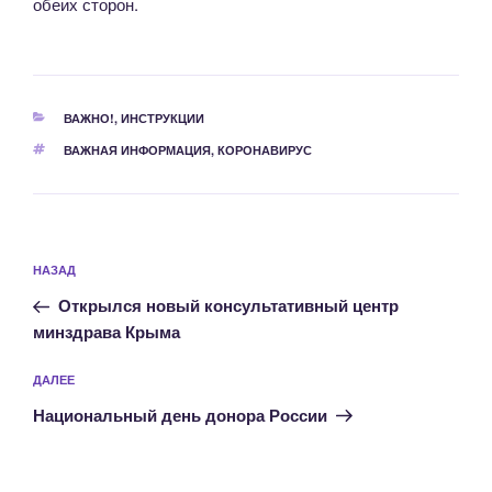
обеих сторон.
РУБРИКИ
ВАЖНО!
,
ИНСТРУКЦИИ
МЕТКИ
ВАЖНАЯ ИНФОРМАЦИЯ
,
КОРОНАВИРУС
Навигация
Предыдущая
НАЗАД
по
запись:
записям
Открылся новый консультативный центр
минздрава Крыма
Следующая
ДАЛЕЕ
запись
Национальный день донора России