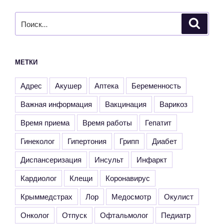
Искать:
Поиск
МЕТКИ
Адрес
Акушер
Аптека
Беременность
Важная информация
Вакцинация
Варикоз
Время приема
Время работы
Гепатит
Гинеколог
Гипертония
Грипп
Диабет
Диспансеризация
Инсульт
Инфаркт
Кардиолог
Клещи
Коронавирус
Крыммедстрах
Лор
Медосмотр
Окулист
Онколог
Отпуск
Офтальмолог
Педиатр