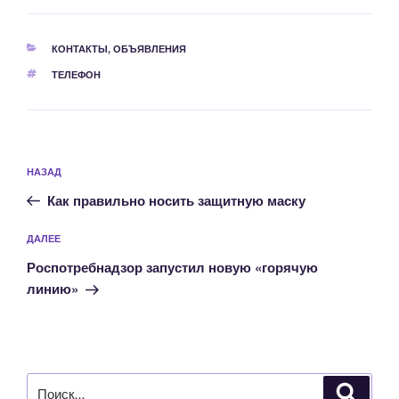
РУБРИКИ
КОНТАКТЫ
,
ОБЪЯВЛЕНИЯ
МЕТКИ
ТЕЛЕФОН
Навигация
Предыдущая
НАЗАД
по
запись:
записям
Как правильно носить защитную маску
Следующая
ДАЛЕЕ
запись
Роспотребнадзор запустил новую «горячую
линию»
Искать:
Поиск