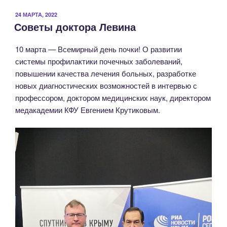
марта
—
ОПУБЛИКОВАНО
24 МАРТА, 2022
Советы доктора Левина
Всемирный
день
10 марта — Всемирный день почки! О развитии
почки!»
системы профилактики почечных заболеваний,
повышении качества лечения больных, разработке
новых диагностических возможностей в интервью с
профессором, доктором медицинских наук, директором
медакадемии КФУ Евгением Крутиковым.