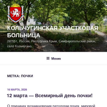
Перейти
к
содержимому
КОЛЬЧУГИНСКАЯ УЧАСТКОВАЯ
БОЛЬНИЦА
297551, Россия, Республика Крым, Симферопольский район,
село Кольчугино
Меню
МЕТКА:
ПОЧКИ
ОПУБЛИКОВАНО
16 МАРТА, 2026
12 марта — Всемирный день почки!
О причинах возникновения патологии почек, мировой