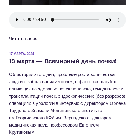
«12
Читать далее
марта
—
ОПУБЛИКОВАНО
17 МАРТА, 2025
13 марта — Всемирный день почки!
Всемирный
день
Об истории этого дня, проблеме роста количества
почки!»
людей с заболеваниями почек, о факторах, пагубно
влияющих на здоровье почек человека, гемодиализе и
трансплантации почек, эндоскопических (без разрезов)
операциях в урологии в интервью с директором Ордена
Трудового Знамени Медицинского института
им.Георгиевского КФУ им. Вернадского, доктором
медицинских наук, профессором Евгением
Крутиковым.