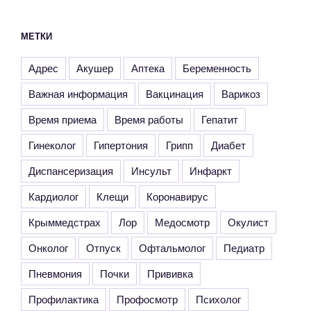
МЕТКИ
Адрес
Акушер
Аптека
Беременность
Важная информация
Вакцинация
Варикоз
Время приема
Время работы
Гепатит
Гинеколог
Гипертония
Грипп
Диабет
Диспансеризация
Инсульт
Инфаркт
Кардиолог
Клещи
Коронавирус
Крыммедстрах
Лор
Медосмотр
Окулист
Онколог
Отпуск
Офтальмолог
Педиатр
Пневмония
Почки
Прививка
Профилактика
Профосмотр
Психолог