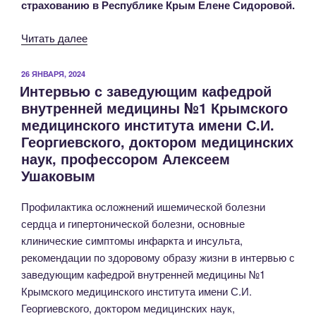
страхованию в Республике Крым Елене Сидоровой.
««Крыммедстрах»
Читать далее
об
актуальном:
ОПУБЛИКОВАНО
26 ЯНВАРЯ, 2024
Интервью с заведующим кафедрой
как
внутренней медицины №1 Крымского
предупредить
медицинского института имени С.И.
сердечно-
Георгиевского, доктором медицинских
сосудистые
наук, профессором Алексеем
заболевания
Ушаковым
в
летний
Профилактика осложнений ишемической болезни
период»
сердца и гипертонической болезни, основные
клинические симптомы инфаркта и инсульта,
рекомендации по здоровому образу жизни в интервью с
заведующим кафедрой внутренней медицины №1
Крымского медицинского института имени С.И.
Георгиевского, доктором медицинских наук,