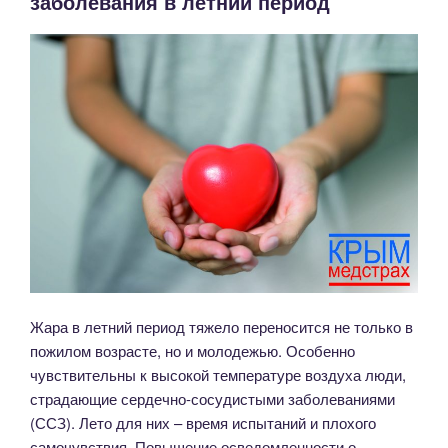
заболевания в летний период
проходила
Национальная
неделя
здорового
сердца!»
Жара в летний период тяжело переносится не только в
пожилом возрасте, но и молодежью. Особенно
чувствительны к высокой температуре воздуха люди,
страдающие сердечно-сосудистыми заболеваниями
(ССЗ). Лето для них ­­– время испытаний и плохого
самочувствия. Повышение осведомленности о