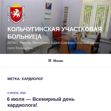
Перейти
к
содержимому
КОЛЬЧУГИНСКАЯ УЧАСТКОВАЯ
БОЛЬНИЦА
297551, Россия, Республика Крым, Симферопольский район,
село Кольчугино
Меню
МЕТКА:
КАРДИОЛОГ
ОПУБЛИКОВАНО
6 ИЮЛЯ, 2026
6 июля — Всемирный день
кардиолога!