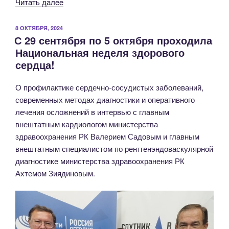
«Интервью
Читать далее
с
врачом-
ОПУБЛИКОВАНО
8 ОКТЯБРЯ, 2024
С 29 сентября по 5 октября проходила
кардиологом,
Национальная неделя здорового
доктором
сердца!
медицинских
наук,
О профилактике сердечно-сосудистых заболеваний,
профессором
современных методах диагностики и оперативного
Алексеем
лечения осложнений в интервью с главным
Ушаковым»
внештатным кардиологом министерства
здравоохранения РК Валерием Садовым и главным
внештатным специалистом по рентгенэндоваскулярной
диагностике министерства здравоохранения РК
Ахтемом Зиядиновым.