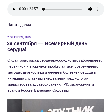
«Торжественное
Читать далее
мероприятие,
посвященном
ОПУБЛИКОВАНО
7 ОКТЯБРЯ, 2025
29 сентября — Всемирный день
40
сердца!
—
летию
О факторах риска сердечно-сосудистых заболеваний,
со
первичной и вторичной профилактике, современных
дня
методах диагностики и лечения болезней сердца в
основания
интервью с главным внештатным кардиологом
Кардиологического
министерства здравоохранения РК, заслуженным
диспансера»
врачом России Валерием Садовым.