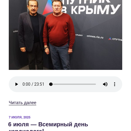
«29
Читать далее
сентября
—
ОПУБЛИКОВАНО
7 ИЮЛЯ, 2025
6 июля — Всемирный день
Всемирный
кардиолога!
день