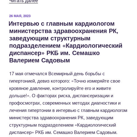
Читать далее
с
заведующим
ОПУБЛИКОВАНО
26 МАЯ, 2023
Интервью с главным кардиологом
кафедрой
министерства здравоохранения РК,
внутренней
заведующим структурным
медицины
подразделением «Кардиологический
№1
диспансер» РКБ им. Семашко
Крымского
Валерием Садовым
медицинского
института
17 мая отмечался Всемирный день борьбы с
имени
гипертонией, девиз которого: «Точно измеряйте свое
С.И.
кровяное давление, контролируйте его и живите
Георгиевского,
дольше!». О факторах риска, диспансеризации и
доктором
профосмотрах, современных методах диагностики и
медицинских
лечения гипертонии в интервью с главным кардиологом
наук,
министерства здравоохранения РК, заведующим
профессором
структурным подразделением «Кардиологический
Алексеем
диспансер» РКБ им. Семашко Валерием Садовым.
Ушаковым»