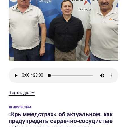
«С
Читать далее
29
сентября
ОПУБЛИКОВАНО
18 ИЮЛЯ, 2024
«Крыммедстрах» об актуальном: как
по
предупредить сердечно-сосудистые
5
октября