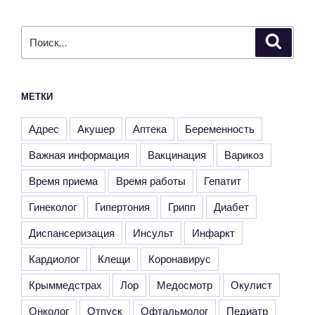
главным
кардиологом
Искать:
Поиск
министерства
здравоохранения
РК,
МЕТКИ
заведующим
структурным
Адрес
Акушер
Аптека
Беременность
подразделением
«Кардиологический
Важная информация
Вакцинация
Варикоз
диспансер»
Время приема
Время работы
Гепатит
РКБ
им.
Гинеколог
Гипертония
Грипп
Диабет
Семашко
Диспансеризация
Валерием
Инсульт
Инфаркт
Садовым»
Кардиолог
Клещи
Коронавирус
Крыммедстрах
Лор
Медосмотр
Окулист
Онколог
Отпуск
Офтальмолог
Педиатр