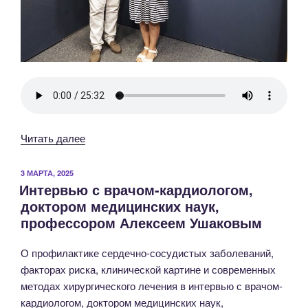
«6
Читать далее
июля
—
ОПУБЛИКОВАНО
3 МАРТА, 2025
Интервью с врачом-кардиологом,
Всемирный
доктором медицинских наук,
день
профессором Алексеем Ушаковым
кардиолога!»
О профилактике сердечно-сосудистых заболеваний,
факторах риска, клинической картине и современных
методах хирургического лечения в интервью с врачом-
кардиологом, доктором медицинских наук,