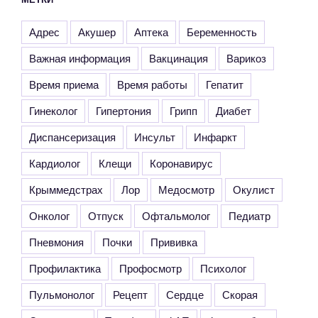
Адрес
Акушер
Аптека
Беременность
Важная информация
Вакцинация
Варикоз
Время приема
Время работы
Гепатит
Гинеколог
Гипертония
Грипп
Диабет
Диспансеризация
Инсульт
Инфаркт
Кардиолог
Клещи
Коронавирус
Крыммедстрах
Лор
Медосмотр
Окулист
Онколог
Отпуск
Офтальмолог
Педиатр
Пневмония
Почки
Прививка
Профилактика
Профосмотр
Психолог
Пульмонолог
Рецепт
Сердце
Скорая