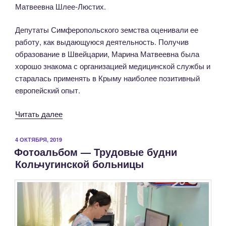
Матвеевна Шлее-Люстих.
Депутаты Симферопольского земства оценивали ее
работу, как выдающуюся деятельность. Получив
образование в Швейцарии, Марина Матвеевна была
хорошо знакома с организацией медицинской службы и
старалась применять в Крыму наиболее позитивный
европейский опыт.
«Обращение
Читать далее
главного
врача
ОПУБЛИКОВАНО
4 ОКТЯБРЯ, 2019
Фотоальбом — Трудовые будни
в
Кольчугинской больницы
связи
с
130-
летием
со
дня