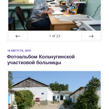
основания
Кольчугинской
участковой
больницы»
1
of
23
Prev
Next
ОПУБЛИКОВАНО
18 АВГУСТА, 2019
Фотоальбом Кольчугинской
участковой больницы