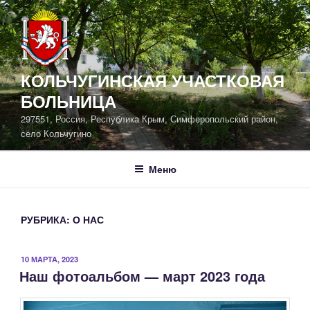
Перейти
к
содержимому
КОЛЬЧУГИНСКАЯ УЧАСТКОВАЯ
БОЛЬНИЦА
297551, Россия, Республика Крым, Симферопольский район,
село Кольчугино
Меню
РУБРИКА:
О НАС
ОПУБЛИКОВАНО
10 МАРТА, 2023
Наш фотоальбом — март 2023 года