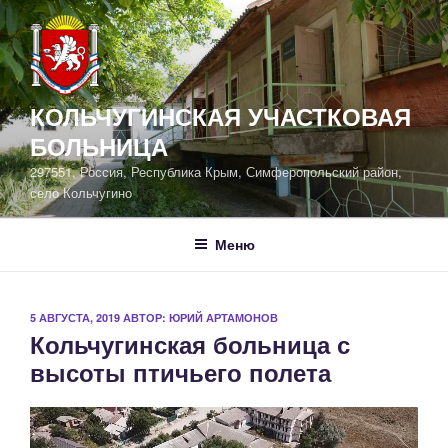
Перейти
к
содержимому
КОЛЬЧУГИНСКАЯ УЧАСТКОВАЯ
БОЛЬНИЦА
297551, Россия, Республика Крым, Симферопольский район,
село Кольчугино
Меню
ОПУБЛИКОВАНО
5 АВГУСТА, 2019
АВТОР:
ЮРИЙ АРТАМОНОВ
Кольчугинская больница с
высоты птичьего полета