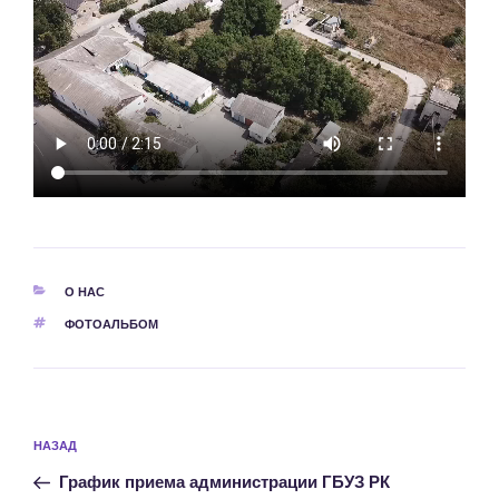
РУБРИКИ
О НАС
МЕТКИ
ФОТОАЛЬБОМ
Навигация
Предыдущая
НАЗАД
по
запись:
записям
График приема администрации ГБУЗ РК