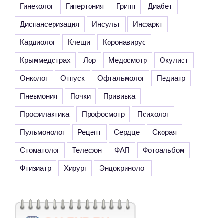
Гинеколог
Гипертония
Грипп
Диабет
Диспансеризация
Инсульт
Инфаркт
Кардиолог
Клещи
Коронавирус
Крыммедстрах
Лор
Медосмотр
Окулист
Онколог
Отпуск
Офтальмолог
Педиатр
Пневмония
Почки
Прививка
Профилактика
Профосмотр
Психолог
Пульмонолог
Рецепт
Сердце
Скорая
Стоматолог
Телефон
ФАП
Фотоальбом
Фтизиатр
Хирург
Эндокринолог