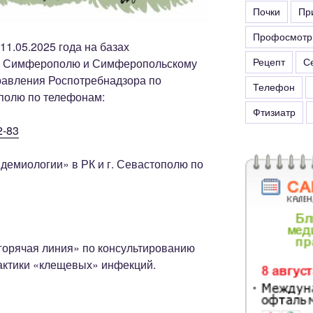
Почки
Пр
Профосмотр
 11.05.2025 года на базах
Рецепт
С
 г. Симферополю и Симферопольскому
равления Роспотребнадзора по
Телефон
ополю по телефонам:
Фтизиатр
2-83
демиологии» в РК и г. Севастополю по
горячая линия» по консультированию
актики «клещевых» инфекций.