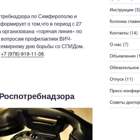
Инструкции
(3
отребнадзора по Симферополю и
Колонка главн
ормирует о том,что в период с 27
а организована «горячая линия» по
Контакты
(14)
о вопросам профилактики ВИЧ-
О нас
(7)
Всемирному дню борьбы со СПИДом.
и
+7 (978)-919-11-38
.
Объявления
(
Обязательное
Отпуск
(11)
Пресс-конфер
 Роспотребнадзора
Советы доктор