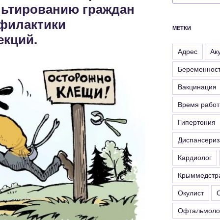
льтированию граждан
филактики
МЕТКИ
кций.
Адрес
Ак
Беременнос
Вакцинация
Время рабо
Гипертония
Диспансериз
Кардиолог
Крыммедстр
Окулист
Офтальмоло