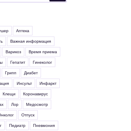
ушер
Аптека
ть
Важная информация
Варикоз
Время приема
ты
Гепатит
Гинеколог
Грипп
Диабет
ация
Инсульт
Инфаркт
Клещи
Коронавирус
ах
Лор
Медосмотр
Онколог
Отпуск
г
Педиатр
Пневмония