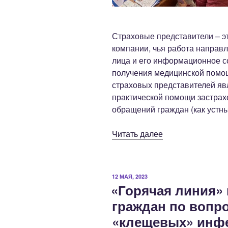
Страховые представители – э
компании, чья работа направл
лица и его информационное с
получения медицинской помо
страховых представителей явл
практической помощи застрах
обращений граждан (как устны
««Крыммедстрах
Читать далее
информирует
о
возобновлении
ОПУБЛИКОВАНО
12 МАЯ, 2023
визитов
«Горячая линия»
страховых
граждан по вопр
представителей
«клещевых» инф
в