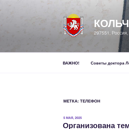
Перейти
к
содержимому
КОЛЬЧ
297551, Россия
ВАЖНО!
Советы доктора Л
МЕТКА:
ТЕЛЕФОН
ОПУБЛИКОВАНО
5 МАЯ, 2025
Организована тем