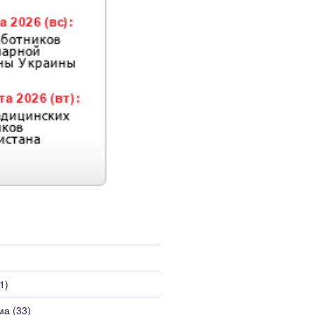
1)
ма
(33)