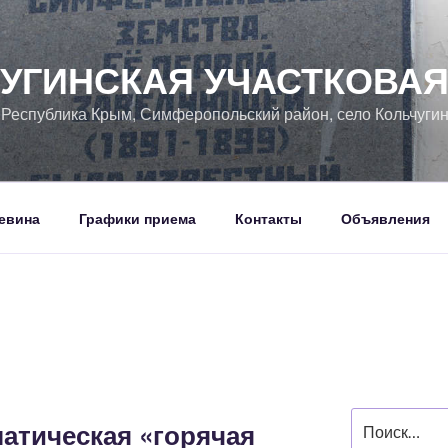
УГИНСКАЯ УЧАСТКОВА
, Республика Крым, Симферопольский район, село Кольчуги
евина
Графики приема
Контакты
Объявления
Искать:
атическая «горячая