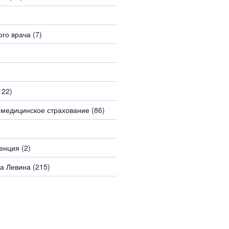
)
ого врача
(7)
122)
 медицинское страхование
(86)
енция
(2)
а Левина
(215)