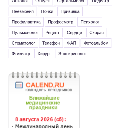
Онколог
Отпуск
Офтальмолог
Педиатр
Пневмония
Почки
Прививка
Профилактика
Профосмотр
Психолог
Пульмонолог
Рецепт
Сердце
Скорая
Стоматолог
Телефон
ФАП
Фотоальбом
Фтизиатр
Хирург
Эндокринолог