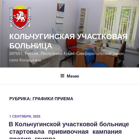
Перейти
к
содержимому
КОЛЬЧУГИНСКАЯ УЧАСТКОВАЯ
БОЛЬНИЦА
297551, Россия, Республика Крым, Симферопольский район,
село Кольчугино
Меню
РУБРИКА:
ГРАФИКИ ПРИЕМА
ОПУБЛИКОВАНО
1 СЕНТЯБРЯ, 2025
В Кольчугинской участковой больнице
стартовала прививочная кампания
против гриппа