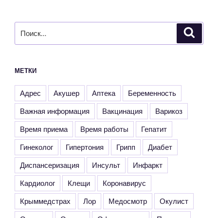
Искать:
Поиск
МЕТКИ
Адрес
Акушер
Аптека
Беременность
Важная информация
Вакцинация
Варикоз
Время приема
Время работы
Гепатит
Гинеколог
Гипертония
Грипп
Диабет
Диспансеризация
Инсульт
Инфаркт
Кардиолог
Клещи
Коронавирус
Крыммедстрах
Лор
Медосмотр
Окулист