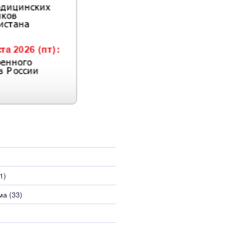
1)
ма
(33)
)