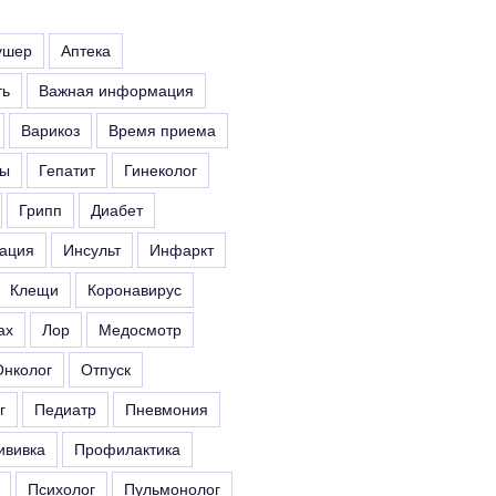
ушер
Аптека
ть
Важная информация
Варикоз
Время приема
ты
Гепатит
Гинеколог
Грипп
Диабет
ация
Инсульт
Инфаркт
Клещи
Коронавирус
ах
Лор
Медосмотр
Онколог
Отпуск
г
Педиатр
Пневмония
ививка
Профилактика
Психолог
Пульмонолог