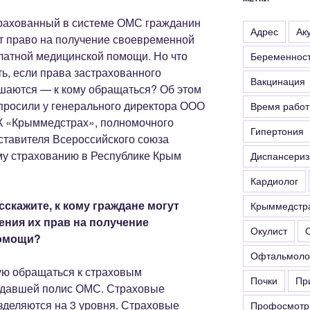
рахованный в системе ОМС гражданин
Адрес
Ак
т право на получение своевременной
латной медицинской помощи. Но что
Беременнос
ть, если права застрахованного
Вакцинация
шаются — к кому обращаться? Об этом
просили у генерального директора ООО
Время рабо
 «Крыммедстрах», полномочного
Гипертония
ставителя Всероссийского союза
му страхованию в Республике Крым
Диспансериз
Кардиолог
скажите, к кому граждане могут
Крыммедстр
ения их прав на получение
Окулист
помощи?
Офтальмоло
ую обращаться к страховым
Почки
Пр
ыдавшей полис ОМС. Страховые
зделяются на 3 уровня. Страховые
Профосмотр