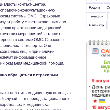
циалисты контакт-центра,
Рецепт
С
справочно-консультационную
росам системы ОМС. Страховые
Телефон
низуют работу с застрахованными по
Фтизиатр
ению при оказании медицинской
тических мероприятий, а также по
нтересов в системе ОМС. Страховые
 специалисты-эксперты. Они
хованных лиц, и при наличии
беспечат информационное
ии оказания медицинской помощи.
жно обращаться к страховым
агают оплатить медицинскую помощь в
ой случай — в период стационарного
екарства. Если медицинская