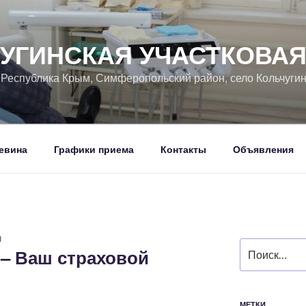
УГИНСКАЯ УЧАСТКОВА
, Республика Крым, Симферопольский район, село Кольчуги
евина
Графики приема
Контакты
Объявления
Н
Искать:
– Ваш страховой
МЕТКИ