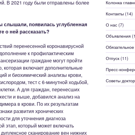
й. В 2021 году были отправлены более
Колонка главн
Контакты
(14)
мы слышали, появилась углубленная
О нас
(7)
е о ней рассказать?
Объявления
(
ствий перенесенной коронавирусной
Обязательное
в дополнение к профилактическим
Отпуск
(11)
ансеризации граждане могут пройти
, которая включает дополнительные
Пресс-конфер
щий и биохимический анализы крови,
Советы доктор
слородом, тест с 6-минутной ходьбой,
 клетки. А для граждан, перенесших
жести и выше, добавился анализ на
имера в крови. По их результатам
знаки развития хронических
ости для уточнения диагноза
ой этап, который может включать
и дуплексное сканирование вен нижних