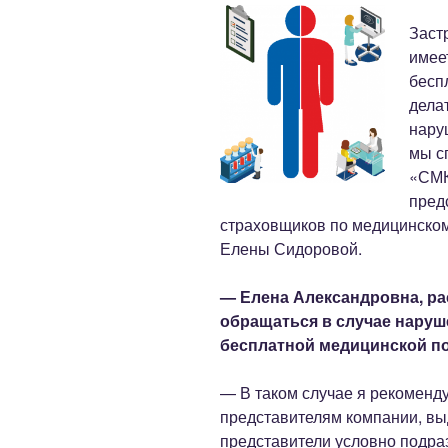
Заст
имее
бесп
дела
нару
мы с
«СМК
пред
страховщиков по медицинско
Елены Сидоровой.
— Елена Александровна, рас
обращаться в случае наруш
бесплатной медицинской 
— В таком случае я рекоменд
представителям компании, в
представители условно подра