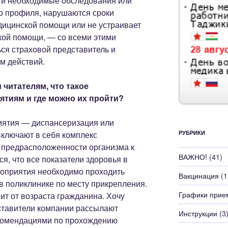
ти необходимые обследования или
го профиля, нарушаются сроки
ицинской помощи или не устраивает
кой помощи, — со всеми этими
ся страховой представитель и
м действий.
читателям, что такое
тиям и где можно их пройти?
ятия — диспансеризация или
ключают в себя комплекс
РУБРИКИ
 предрасположенности организма к
ВАЖНО!
(41)
я, что все показатели здоровья в
роприятия необходимо проходить
Вакцинация
(1
в поликлинике по месту прикрепления.
Графики прие
ит от возраста гражданина. Хочу
дставители компании рассылают
Инструкции
(3
комендациями по прохождению