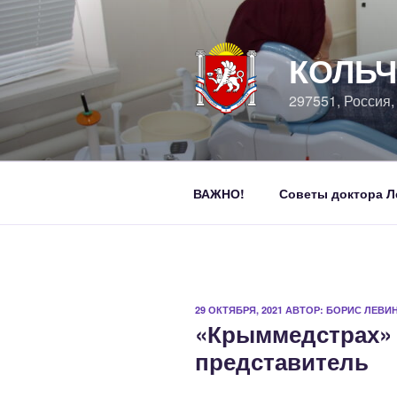
Перейти
к
содержимому
КОЛЬЧ
297551, Россия
ВАЖНО!
Советы доктора Л
ОПУБЛИКОВАНО
29 ОКТЯБРЯ, 2021
АВТОР:
БОРИС ЛЕВИ
«Крыммедстрах» 
представитель