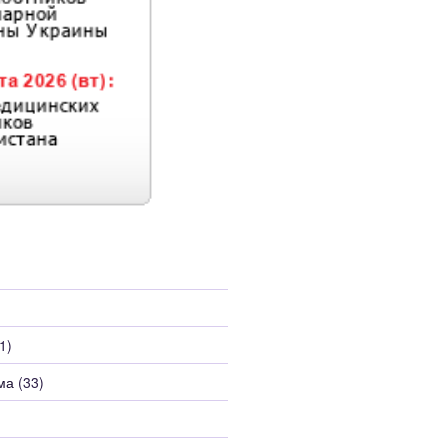
1)
ма
(33)
)