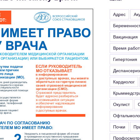
Адрес
Ак
Беременнос
Вакцинация
Время рабо
Гипертония
Диспансериз
Кардиолог
Крыммедстр
Окулист
Офтальмоло
Почки
Пр
Профосмотр