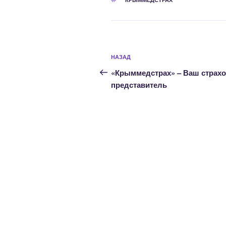
Навигация
Предыдущая
НАЗАД
по
запись:
«Крыммедстрах» – Ваш страх
записям
представитель