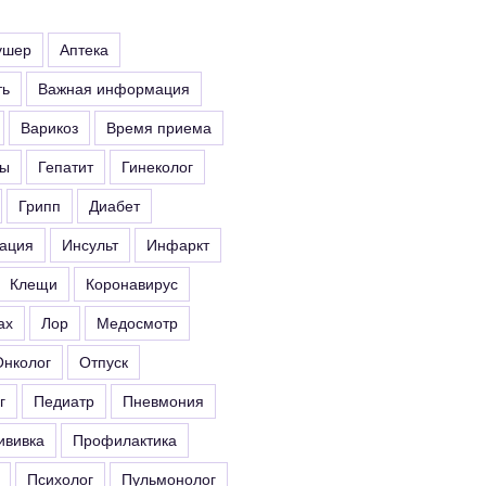
ушер
Аптека
ть
Важная информация
Варикоз
Время приема
ты
Гепатит
Гинеколог
Грипп
Диабет
ация
Инсульт
Инфаркт
Клещи
Коронавирус
ах
Лор
Медосмотр
Онколог
Отпуск
г
Педиатр
Пневмония
ививка
Профилактика
Психолог
Пульмонолог