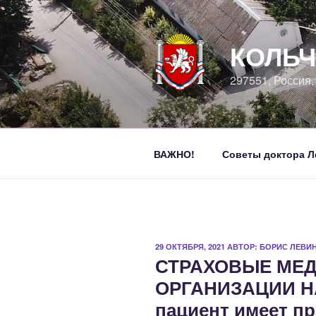
Перейти
к
содержимому
КОЛЬЧ
297551, Россия
ВАЖНО!
Советы доктора Л
ОПУБЛИКОВАНО
29 ОКТЯБРЯ, 2021
АВТОР:
БОРИС ЛЕВИ
СТРАХОВЫЕ МЕ
ОРГАНИЗАЦИИ 
пациент имеет пр