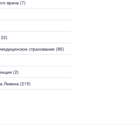
ого врача
(7)
122)
 медицинское страхование
(86)
енция
(2)
а Левина
(215)