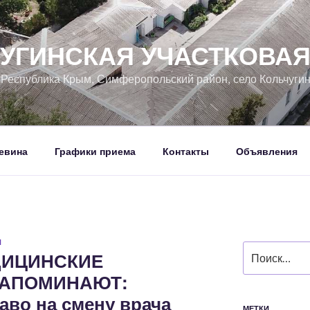
УГИНСКАЯ УЧАСТКОВА
, Республика Крым, Симферопольский район, село Кольчуги
евина
Графики приема
Контакты
Объявления
Н
Искать:
ДИЦИНСКИЕ
НАПОМИНАЮТ:
аво на смену врача
МЕТКИ