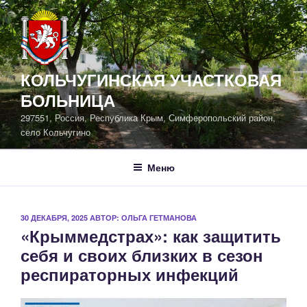
Перейти
к
содержимому
КОЛЬЧУГИНСКАЯ УЧАСТКОВАЯ
БОЛЬНИЦА
297551, Россия, Республика Крым, Симферопольский район,
село Кольчугино
Меню
ОПУБЛИКОВАНО
30 ДЕКАБРЯ, 2025
АВТОР:
ОЛЬГА ГЕТМАНОВА
«Крыммедстрах»: как защитить
себя и своих близких в сезон
респираторных инфекций