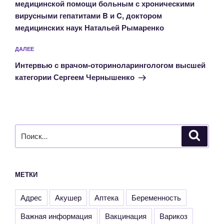
медицинской помощи больным с хроническими
вирусными гепатитами B и C, доктором
медицинских наук Натальей Рымаренко
Следующая
ДАЛЕЕ
запись
Интервью с врачом-оториноларингологом высшей
категории Сергеем Чернышенко
Искать:
Поиск
МЕТКИ
Адрес
Акушер
Аптека
Беременность
Важная информация
Вакцинация
Варикоз