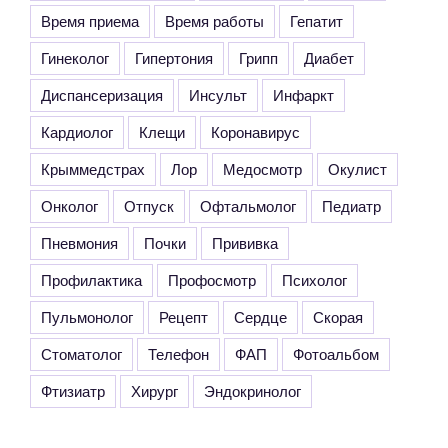
Время приема
Время работы
Гепатит
Гинеколог
Гипертония
Грипп
Диабет
Диспансеризация
Инсульт
Инфаркт
Кардиолог
Клещи
Коронавирус
Крыммедстрах
Лор
Медосмотр
Окулист
Онколог
Отпуск
Офтальмолог
Педиатр
Пневмония
Почки
Прививка
Профилактика
Профосмотр
Психолог
Пульмонолог
Рецепт
Сердце
Скорая
Стоматолог
Телефон
ФАП
Фотоальбом
Фтизиатр
Хирург
Эндокринолог