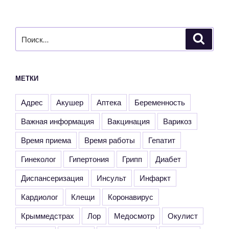
Искать:
Поиск
МЕТКИ
Адрес
Акушер
Аптека
Беременность
Важная информация
Вакцинация
Варикоз
Время приема
Время работы
Гепатит
Гинеколог
Гипертония
Грипп
Диабет
Диспансеризация
Инсульт
Инфаркт
Кардиолог
Клещи
Коронавирус
Крыммедстрах
Лор
Медосмотр
Окулист