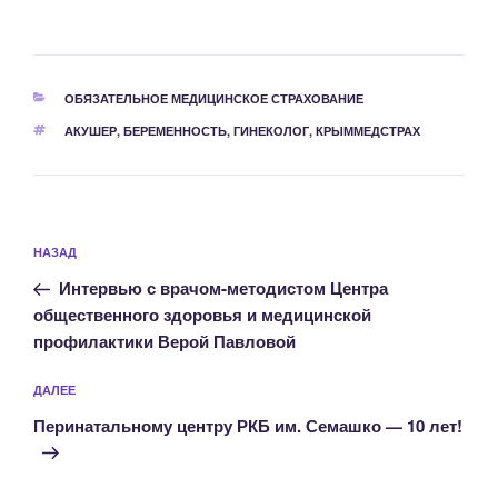
РУБРИКИ
ОБЯЗАТЕЛЬНОЕ МЕДИЦИНСКОЕ СТРАХОВАНИЕ
МЕТКИ
АКУШЕР
,
БЕРЕМЕННОСТЬ
,
ГИНЕКОЛОГ
,
КРЫММЕДСТРАХ
Навигация
Предыдущая
НАЗАД
по
запись:
записям
Интервью с врачом-методистом Центра
общественного здоровья и медицинской
профилактики Верой Павловой
Следующая
ДАЛЕЕ
запись
Перинатальному центру РКБ им. Семашко — 10 лет!