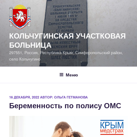
Перейти
к
содержимому
КОЛЬЧУГИНСКАЯ УЧАСТКОВАЯ
БОЛЬНИЦА
297551, Россия, Республика Крым, Симферопольский район,
село Кольчугино
Меню
ОПУБЛИКОВАНО
16 ДЕКАБРЯ, 2022
АВТОР:
ОЛЬГА ГЕТМАНОВА
Беременность по полису ОМС