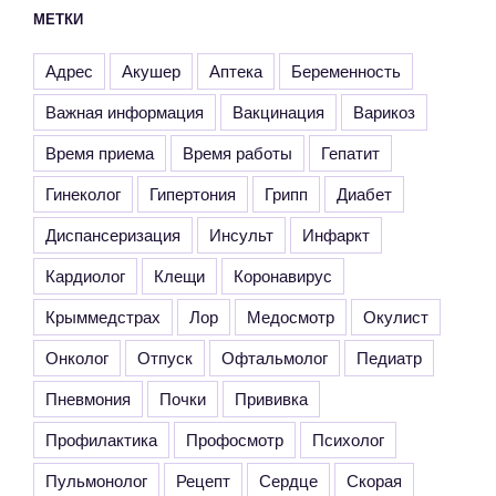
МЕТКИ
Адрес
Акушер
Аптека
Беременность
Важная информация
Вакцинация
Варикоз
Время приема
Время работы
Гепатит
Гинеколог
Гипертония
Грипп
Диабет
Диспансеризация
Инсульт
Инфаркт
Кардиолог
Клещи
Коронавирус
Крыммедстрах
Лор
Медосмотр
Окулист
Онколог
Отпуск
Офтальмолог
Педиатр
Пневмония
Почки
Прививка
Профилактика
Профосмотр
Психолог
Пульмонолог
Рецепт
Сердце
Скорая