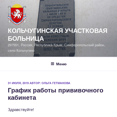
Перейти
к
содержимому
КОЛЬЧУГИНСКАЯ УЧАСТКОВАЯ
БОЛЬНИЦА
297551, Россия, Республика Крым, Симферопольский район,
село Кольчугино
Меню
ОПУБЛИКОВАНО
31 ИЮЛЯ, 2019
АВТОР:
ОЛЬГА ГЕТМАНОВА
График работы прививочного
кабинета
Здравствуйте!