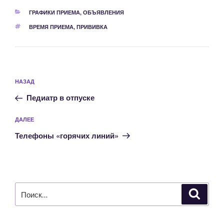
РУБРИКИ
ГРАФИКИ ПРИЕМА
,
ОБЪЯВЛЕНИЯ
МЕТКИ
ВРЕМЯ ПРИЕМА
,
ПРИВИВКА
Навигация
Предыдущая
НАЗАД
по
запись:
записям
Педиатр в отпуске
Следующая
ДАЛЕЕ
запись
Телефоны «горячих линий»
Искать:
Поиск