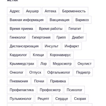
Адрес
Акушер
Аптека
Беременность
Важная информация
Вакцинация
Варикоз
Время приема
Время работы
Гепатит
Гинеколог
Гипертония
Грипп
Диабет
Диспансеризация
Инсульт
Инфаркт
Кардиолог
Клещи
Коронавирус
Крыммедстрах
Лор
Медосмотр
Окулист
Онколог
Отпуск
Офтальмолог
Педиатр
Пневмония
Почки
Прививка
Профилактика
Профосмотр
Психолог
Пульмонолог
Рецепт
Сердце
Скорая