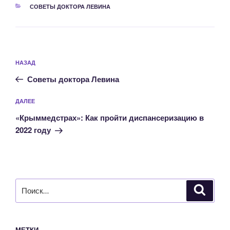
РУБРИКИ
СОВЕТЫ ДОКТОРА ЛЕВИНА
Навигация
Предыдущая
НАЗАД
по
запись:
записям
Советы доктора Левина
Следующая
ДАЛЕЕ
запись
«Крыммедстрах»: Как пройти диспансеризацию в
2022 году
Искать:
Поиск
МЕТКИ