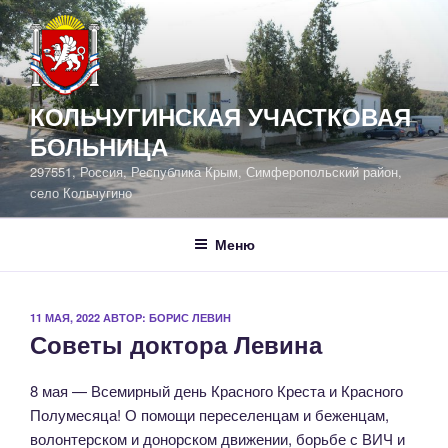
Перейти
к
содержимому
КОЛЬЧУГИНСКАЯ УЧАСТКОВАЯ
БОЛЬНИЦА
297551, Россия, Республика Крым, Симферопольский район,
село Кольчугино
Меню
ОПУБЛИКОВАНО
11 МАЯ, 2022
АВТОР:
БОРИС ЛЕВИН
Советы доктора Левина
8 мая — Всемирный день Красного Креста и Красного
Полумесяца! О помощи переселенцам и беженцам,
волонтерском и донорском движении, борьбе с ВИЧ и