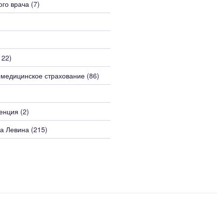
ого врача
(7)
122)
 медицинское страхование
(86)
енция
(2)
а Левина
(215)