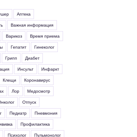
ушер
Аптека
ть
Важная информация
Варикоз
Время приема
ты
Гепатит
Гинеколог
Грипп
Диабет
ация
Инсульт
Инфаркт
Клещи
Коронавирус
ах
Лор
Медосмотр
Онколог
Отпуск
г
Педиатр
Пневмония
ививка
Профилактика
Психолог
Пульмонолог