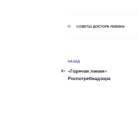
РУБРИКИ
СОВЕТЫ ДОКТОРА ЛЕВИНА
Навигация
Предыдущая
НАЗАД
по
запись:
«Горячая линия»
записям
Роспотребнадзора