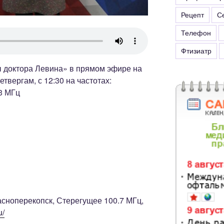
Рецепт
С
Телефон
Фтизиатр
 доктора Левина» в прямом эфире на
твергам, с 12:30 на частотах:
3 МГц
асноперекопск, Стерегущее 100.7 МГц,
u/