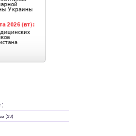
1)
ма
(33)
)