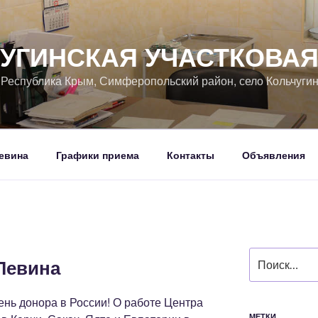
УГИНСКАЯ УЧАСТКОВА
, Республика Крым, Симферопольский район, село Кольчуги
евина
Графики приема
Контакты
Объявления
Искать:
Левина
нь донора в России! О работе Центра
МЕТКИ