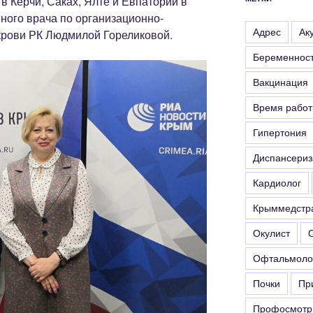
 в Керчи, Саках, Ялте и Евпатории в
ного врача по организационно-
Адрес
Ак
крови РК Людмилой Гореликовой.
Беременнос
Вакцинация
Время рабо
Гипертония
Диспансериз
Кардиолог
Крыммедстр
Окулист
Офтальмоло
Почки
Пр
Профосмотр