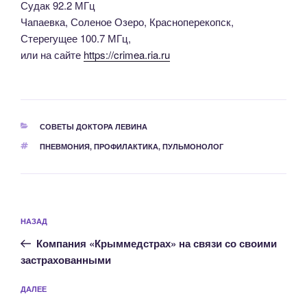
Судак 92.2 МГц
Чапаевка, Соленое Озеро, Красноперекопск,
Стерегущее 100.7 МГц,
или на сайте
https://crimea.ria.ru
РУБРИКИ
СОВЕТЫ ДОКТОРА ЛЕВИНА
МЕТКИ
ПНЕВМОНИЯ
,
ПРОФИЛАКТИКА
,
ПУЛЬМОНОЛОГ
Навигация
Предыдущая
НАЗАД
по
запись:
записям
Компания «Крыммедстрах» на связи со своими
застрахованными
Следующая
ДАЛЕЕ