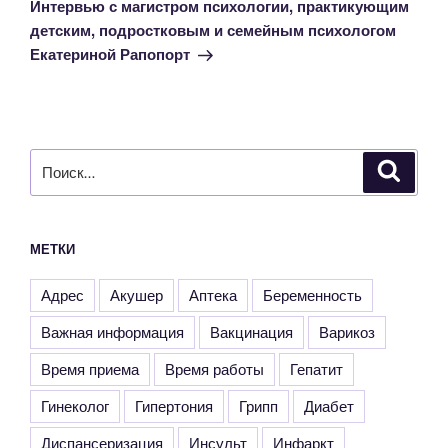
запись
Интервью с магистром психологии, практикующим
детским, подростковым и семейным психологом
Екатериной Рапопорт
Искать:
Поиск
МЕТКИ
Адрес
Акушер
Аптека
Беременность
Важная информация
Вакцинация
Варикоз
Время приема
Время работы
Гепатит
Гинеколог
Гипертония
Грипп
Диабет
Диспансеризация
Инсульт
Инфаркт