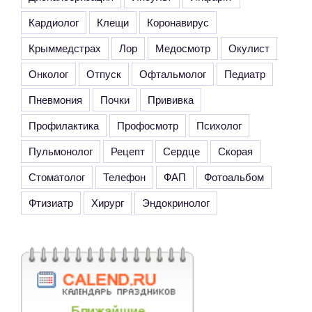
Кардиолог
Клещи
Коронавирус
Крыммедстрах
Лор
Медосмотр
Окулист
Онколог
Отпуск
Офтальмолог
Педиатр
Пневмония
Почки
Прививка
Профилактика
Профосмотр
Психолог
Пульмонолог
Рецепт
Сердце
Скорая
Стоматолог
Телефон
ФАП
Фотоальбом
Фтизиатр
Хирург
Эндокринолог