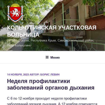
Перейти
к
содержимому
КОЛЬЧУГИНСКАЯ УЧАСТКОВАЯ
БОЛЬНИЦА
297551, Россия, Республика Крым, Симферопольский район,
село Кольчугино
Меню
ОПУБЛИКОВАНО
14 НОЯБРЯ, 2023
АВТОР:
БОРИС ЛЕВИН
Неделя профилактики
заболеваний органов дыхания
С 6 по 12 ноября проходит неделя профилактики
заболеваний органов дыхания. А 12 ноября отмечается