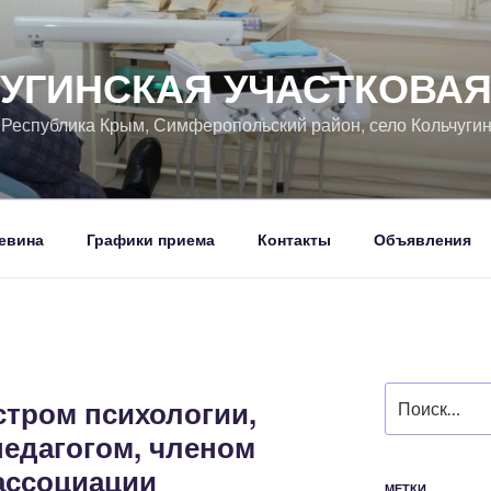
УГИНСКАЯ УЧАСТКОВА
, Республика Крым, Симферопольский район, село Кольчуги
евина
Графики приема
Контакты
Объявления
Искать:
стром психологии,
едагогом, членом
ассоциации
МЕТКИ