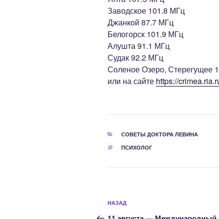
Заводское 101.8 МГц
Джанкой 87.7 МГц
Белогорск 101.9 МГц
Алушта 91.1 МГц
Судак 92.2 МГц
Соленое Озеро, Стерегущее 1
или на сайте
https://crimea.ria.r
РУБРИКИ
СОВЕТЫ ДОКТОРА ЛЕВИНА
МЕТКИ
ПСИХОЛОГ
Навигация
Предыдущая
НАЗАД
по
запись:
11 августа — Международный