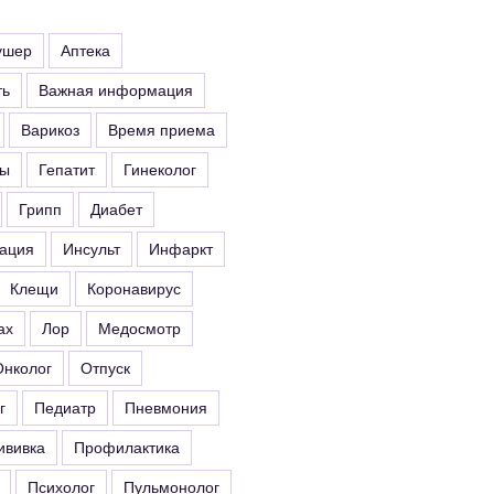
ушер
Аптека
ть
Важная информация
Варикоз
Время приема
ты
Гепатит
Гинеколог
Грипп
Диабет
ация
Инсульт
Инфаркт
Клещи
Коронавирус
ах
Лор
Медосмотр
Онколог
Отпуск
г
Педиатр
Пневмония
ививка
Профилактика
Психолог
Пульмонолог