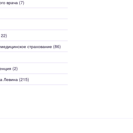
ого врача
(7)
122)
 медицинское страхование
(86)
енция
(2)
а Левина
(215)