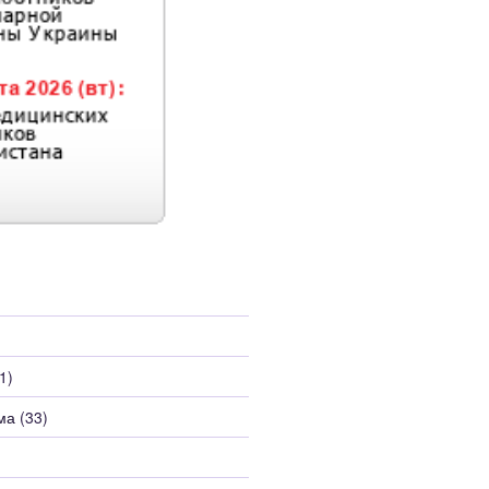
1)
ма
(33)
)