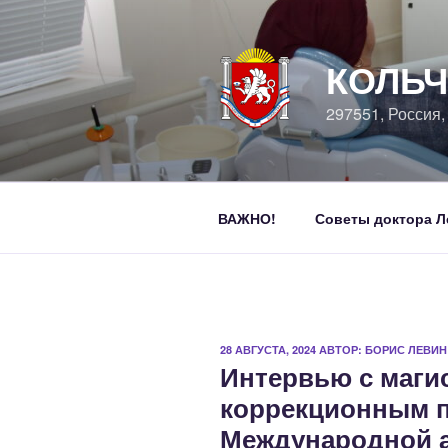
Перейти
к
содержимому
КОЛЬЧ
297551, Россия
ВАЖНО!
Советы доктора Л
ОПУБЛИКОВАНО
28 АВГУСТА, 2024
АВТОР:
БОРИС ЛЕВИН
Интервью с маги
коррекционным п
Международной 