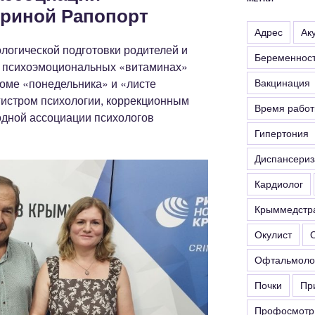
ериной Рапопорт
Адрес
Ак
логической подготовки родителей и
Беременнос
у, психоэмоциональных «витаминах»
роме «понедельника» и «листе
Вакцинация
гистром психологии, коррекционным
Время рабо
дной ассоциации психологов
Гипертония
Диспансериз
Кардиолог
Крыммедстр
Окулист
Офтальмоло
Почки
Пр
Профосмотр