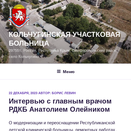
Перейти
к
содержимому
КОЛЬЧУГИНСКАЯ УЧАСТКОВАЯ
БОЛЬНИЦА
297551, Россия, Республика Крым, Симферопольский район,
село Кольчугино
Меню
ОПУБЛИКОВАНО
22 ДЕКАБРЯ, 2023
АВТОР:
БОРИС ЛЕВИН
Интервью с главным врачом
РДКБ Анатолием Олейником
О модернизации и переоснащении Республиканской
детской клинической больницы, ремонтных работах,