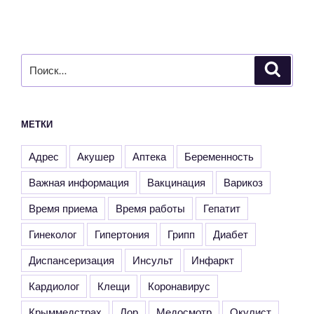
Искать:
Поиск
МЕТКИ
Адрес
Акушер
Аптека
Беременность
Важная информация
Вакцинация
Варикоз
Время приема
Время работы
Гепатит
Гинеколог
Гипертония
Грипп
Диабет
Диспансеризация
Инсульт
Инфаркт
Кардиолог
Клещи
Коронавирус
Крыммедстрах
Лор
Медосмотр
Окулист