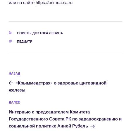
или на сайте
https://crimea.ria.ru
РУБРИКИ
СОВЕТЫ ДОКТОРА ЛЕВИНА
МЕТКИ
ПЕДИАТР
Навигация
Предыдущая
НАЗАД
по
запись:
записям
«Крыммедстрах» о здоровье щитовидной
железы
Следующая
ДАЛЕЕ
запись
Интервью с председателем Комитета
Государственного Совета РК по здравоохранению и
социальной политике Анной Рубель