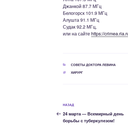
Джанкой 87.7 МГц
Белогорск 101.9 МГц
Алушта 91.1 МГц
Судак 92.2 МГц,
или на сайте
https://crimea.ria.r
РУБРИКИ
СОВЕТЫ ДОКТОРА ЛЕВИНА
МЕТКИ
ХИРУРГ
Навигация
Предыдущая
НАЗАД
по
запись:
24 марта — Всемирный день
записям
борьбы с туберкулезом!