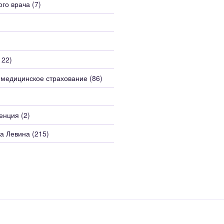
ого врача
(7)
122)
 медицинское страхование
(86)
енция
(2)
а Левина
(215)