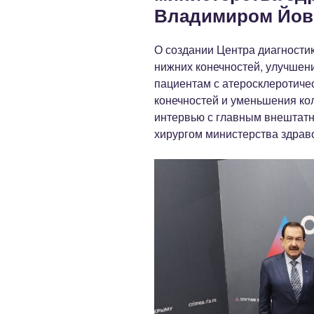
Владимиром Йов
О создании Центра диагности
нижних конечностей, улучшен
пациентам с атеросклеротиче
конечностей и уменьшения ко
интервью с главным внештат
хирургом министерства здра