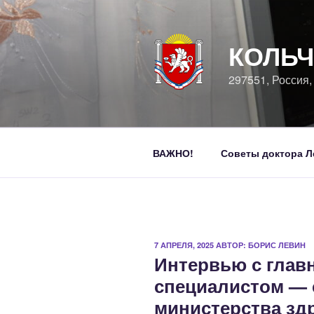
Перейти
к
содержимому
КОЛЬЧ
297551, Россия
ВАЖНО!
Советы доктора Л
ОПУБЛИКОВАНО
7 АПРЕЛЯ, 2025
АВТОР:
БОРИС ЛЕВИН
Интервью с гла
специалистом — 
министерства зд