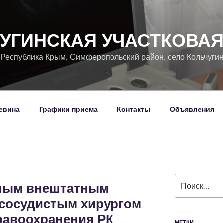
УГИНСКАЯ УЧАСТКОВА
, Республика Крым, Симферопольский район, село Кольчуги
евина
Графики приема
Контакты
Объявления
Искать:
вным внештатным
сосудистым хирургом
равоохранения РК
МЕТКИ