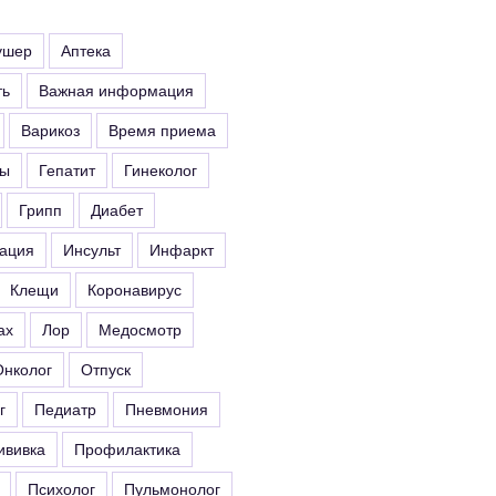
ушер
Аптека
ть
Важная информация
Варикоз
Время приема
ты
Гепатит
Гинеколог
Грипп
Диабет
ация
Инсульт
Инфаркт
Клещи
Коронавирус
ах
Лор
Медосмотр
Онколог
Отпуск
г
Педиатр
Пневмония
ививка
Профилактика
Психолог
Пульмонолог