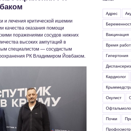
баком
Адрес
Ак
ки и лечения критической ишемии
Беременнос
ии качества оказания помощи
скими поражениями сосудов нижних
Вакцинация
личества высоких ампутаций в
Время рабо
ным специалистом — сосудистым
воохранения РК Владимиром Йовбаком.
Гипертония
Диспансериз
Кардиолог
Крыммедстр
Окулист
Офтальмоло
Почки
Пр
Профосмотр