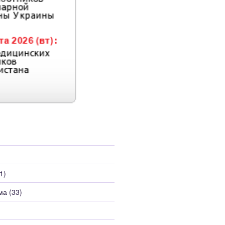
1)
ма
(33)
)