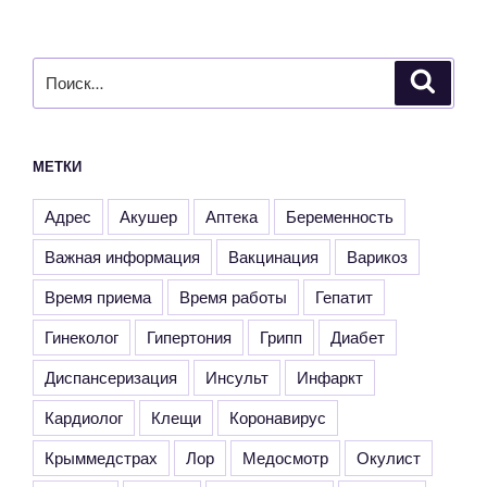
Искать:
Поиск
МЕТКИ
Адрес
Акушер
Аптека
Беременность
Важная информация
Вакцинация
Варикоз
Время приема
Время работы
Гепатит
Гинеколог
Гипертония
Грипп
Диабет
Диспансеризация
Инсульт
Инфаркт
Кардиолог
Клещи
Коронавирус
Крыммедстрах
Лор
Медосмотр
Окулист