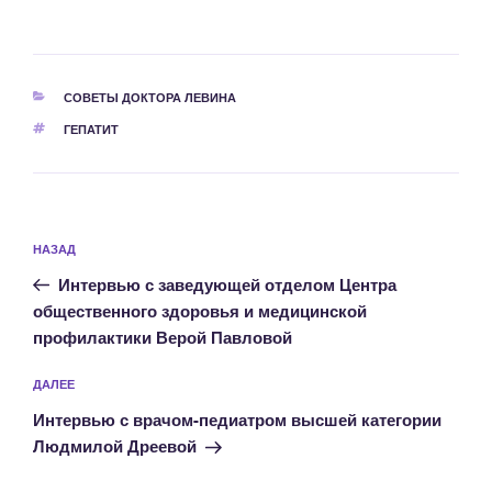
РУБРИКИ
СОВЕТЫ ДОКТОРА ЛЕВИНА
МЕТКИ
ГЕПАТИТ
Навигация
Предыдущая
НАЗАД
по
запись:
записям
Интервью с заведующей отделом Центра
общественного здоровья и медицинской
профилактики Верой Павловой
Следующая
ДАЛЕЕ
запись
Интервью с врачом-педиатром высшей категории
Людмилой Дреевой