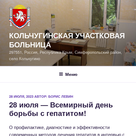
Перейти
к
содержимому
КОЛЬЧУГИНСКАЯ УЧАСТКОВАЯ
БОЛЬНИЦА
297551, Россия, Республика Крым, Симферопольский район,
село Кольчугино
Меню
ОПУБЛИКОВАНО
28 ИЮЛЯ, 2023
АВТОР:
БОРИС ЛЕВИН
28 июля — Всемирный день
борьбы с гепатитом!
О профилактике, диагностике и эффективности
современных методов лечения гепатитов в интервью с