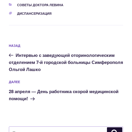
РУБРИКИ
СОВЕТЫ ДОКТОРА ЛЕВИНА
МЕТКИ
ДИСПАНСЕРИЗАЦИЯ
Навигация
Предыдущая
НАЗАД
по
запись:
записям
Интервью с заведующей оторинологическим
отделением 7-й городской больницы Симферополя
Ольгой Лашко
Следующая
ДАЛЕЕ
запись
28 апреля — День работника скорой медицинской
помощи!
Искать:
Поиск