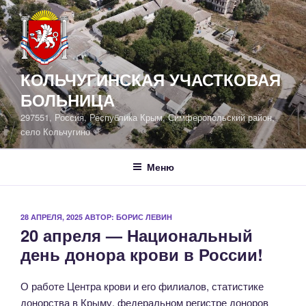
Перейти
к
содержимому
КОЛЬЧУГИНСКАЯ УЧАСТКОВАЯ
БОЛЬНИЦА
297551, Россия, Республика Крым, Симферопольский район,
село Кольчугино
Меню
ОПУБЛИКОВАНО
28 АПРЕЛЯ, 2025
АВТОР:
БОРИС ЛЕВИН
20 апреля — Национальный
день донора крови в России!
О работе Центра крови и его филиалов, статистике
донорства в Крыму, федеральном регистре доноров