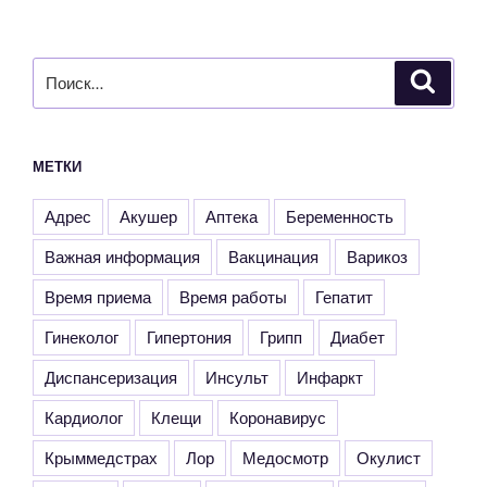
Искать:
Поиск
МЕТКИ
Адрес
Акушер
Аптека
Беременность
Важная информация
Вакцинация
Варикоз
Время приема
Время работы
Гепатит
Гинеколог
Гипертония
Грипп
Диабет
Диспансеризация
Инсульт
Инфаркт
Кардиолог
Клещи
Коронавирус
Крыммедстрах
Лор
Медосмотр
Окулист