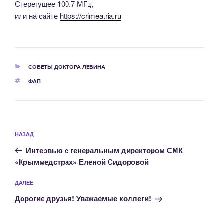
Стерегущее 100.7 МГц,
или на сайте
https://crimea.ria.ru
РУБРИКИ
СОВЕТЫ ДОКТОРА ЛЕВИНА
МЕТКИ
ФАП
Навигация
Предыдущая
НАЗАД
по
запись:
записям
Интервью с генеральным директором СМК
«Крыммедстрах» Еленой Сидоровой
Следующая
ДАЛЕЕ
запись
Дорогие друзья! Уважаемые коллеги!