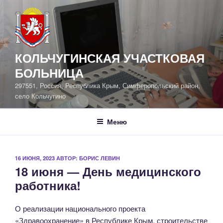
Перейти
к
содержимому
КОЛЬЧУГИНСКАЯ УЧАСТКОВАЯ
БОЛЬНИЦА
297551, Россия, Республика Крым, Симферопольский район,
село Кольчугино
Меню
ОПУБЛИКОВАНО
16 ИЮНЯ, 2023
АВТОР:
БОРИС ЛЕВИН
18 июня — День медицинского
работника!
О реализации национального проекта
«Здравоохранение» в Республике Крым, строительстве