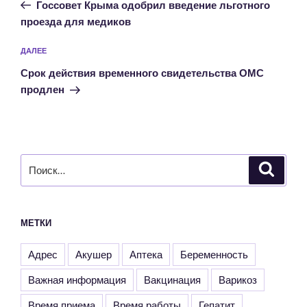
запись:
записям
Госсовет Крыма одобрил введение льготного
проезда для медиков
Следующая
ДАЛЕЕ
запись
Срок действия временного свидетельства ОМС
продлен
Искать:
Поиск
МЕТКИ
Адрес
Акушер
Аптека
Беременность
Важная информация
Вакцинация
Варикоз
Время приема
Время работы
Гепатит