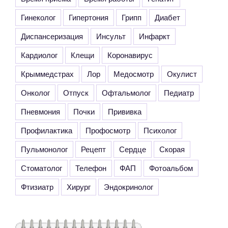
Гинеколог
Гипертония
Грипп
Диабет
Диспансеризация
Инсульт
Инфаркт
Кардиолог
Клещи
Коронавирус
Крыммедстрах
Лор
Медосмотр
Окулист
Онколог
Отпуск
Офтальмолог
Педиатр
Пневмония
Почки
Прививка
Профилактика
Профосмотр
Психолог
Пульмонолог
Рецепт
Сердце
Скорая
Стоматолог
Телефон
ФАП
Фотоальбом
Фтизиатр
Хирург
Эндокринолог