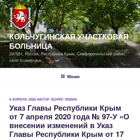
Перейти
к
содержимому
КОЛЬЧУГИНСКАЯ УЧАСТКОВАЯ
БОЛЬНИЦА
297551, Россия, Республика Крым, Симферопольский район,
село Кольчугино
Меню
ОПУБЛИКОВАНО
8 АПРЕЛЯ, 2020
АВТОР:
БОРИС ЛЕВИН
Указ Главы Республики Крым
от 7 апреля 2020 года № 97-У «О
внесении изменений в Указ
Главы Республики Крым от 17