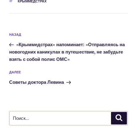
МЕТКИ
КРЫММЕДСТРАХ
Навигация
Предыдущая
НАЗАД
по
запись:
записям
«Крыммедстрах» напоминает: «Отправляясь на
новогодних каникулах в путешествие, не забудьте
взять с собой полис ОМС»
Следующая
ДАЛЕЕ
запись
Советы доктора Левина
Искать:
Поиск