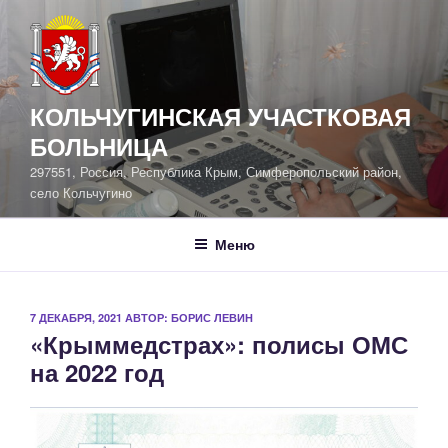
Перейти
к
содержимому
КОЛЬЧУГИНСКАЯ УЧАСТКОВАЯ
БОЛЬНИЦА
297551, Россия, Республика Крым, Симферопольский район,
село Кольчугино
Меню
ОПУБЛИКОВАНО
7 ДЕКАБРЯ, 2021
АВТОР:
БОРИС ЛЕВИН
«Крыммедстрах»: полисы ОМС
на 2022 год