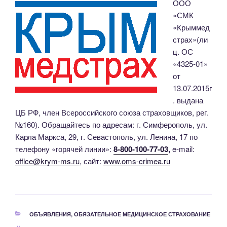
ООО
«СМК
«Крыммед
страх»(ли
ц. ОС
«4325-01»
от
13.07.2015г
. выдана
ЦБ РФ, член Всероссийского союза страховщиков, рег.
№160). Обращайтесь по адресам: г. Симферополь, ул.
Карла Маркса, 29, г. Севастополь, ул. Ленина, 17 по
телефону «горячей линии»:
8-800-100-77-03
,
e-mail:
office@krym-ms.ru
, сайт:
www.oms-crimea.ru
РУБРИКИ
ОБЪЯВЛЕНИЯ
,
ОБЯЗАТЕЛЬНОЕ МЕДИЦИНСКОЕ СТРАХОВАНИЕ