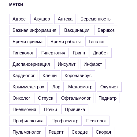
МЕТКИ
Адрес
Акушер
Аптека
Беременность
Важная информация
Вакцинация
Варикоз
Время приема
Время работы
Гепатит
Гинеколог
Гипертония
Грипп
Диабет
Диспансеризация
Инсульт
Инфаркт
Кардиолог
Клещи
Коронавирус
Крыммедстрах
Лор
Медосмотр
Окулист
Онколог
Отпуск
Офтальмолог
Педиатр
Пневмония
Почки
Прививка
Профилактика
Профосмотр
Психолог
Пульмонолог
Рецепт
Сердце
Скорая