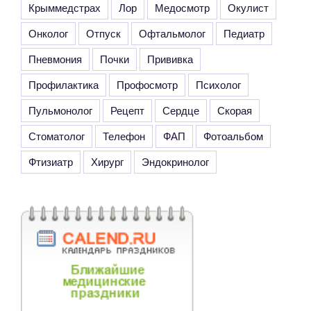
Крыммедстрах
Лор
Медосмотр
Окулист
Онколог
Отпуск
Офтальмолог
Педиатр
Пневмония
Почки
Прививка
Профилактика
Профосмотр
Психолог
Пульмонолог
Рецепт
Сердце
Скорая
Стоматолог
Телефон
ФАП
Фотоальбом
Фтизиатр
Хирург
Эндокринолог