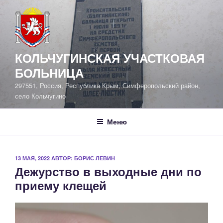
Перейти
к
содержимому
КОЛЬЧУГИНСКАЯ УЧАСТКОВАЯ
БОЛЬНИЦА
297551, Россия, Республика Крым, Симферопольский район,
село Кольчугино
Меню
ОПУБЛИКОВАНО
13 МАЯ, 2022
АВТОР:
БОРИС ЛЕВИН
Дежурство в выходные дни по
приему клещей