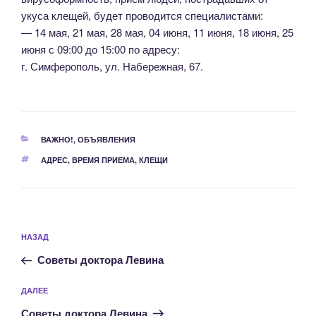
укуса клещей, будет проводится специалистами:
— 14 мая, 21 мая, 28 мая, 04 июня, 11 июня, 18 июня, 25
июня с 09:00 до 15:00 по адресу:
г. Симферополь, ул. Набережная, 67.
РУБРИКИ
ВАЖНО!
,
ОБЪЯВЛЕНИЯ
МЕТКИ
АДРЕС
,
ВРЕМЯ ПРИЕМА
,
КЛЕЩИ
Навигация
Предыдущая
НАЗАД
по
запись:
записям
Советы доктора Левина
Следующая
ДАЛЕЕ
запись
Советы доктора Левина