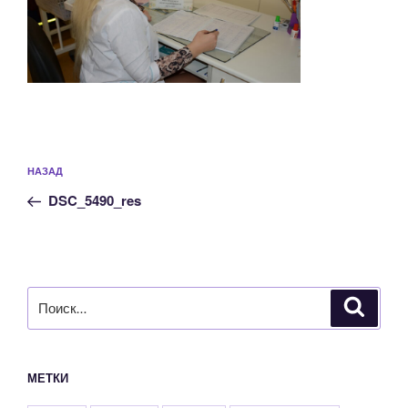
Навигация
Предыдущая
НАЗАД
по
запись:
записям
DSC_5490_res
Искать:
Поиск
МЕТКИ