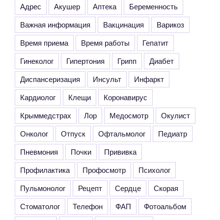
Адрес
Акушер
Аптека
Беременность
Важная информация
Вакцинация
Варикоз
Время приема
Время работы
Гепатит
Гинеколог
Гипертония
Грипп
Диабет
Диспансеризация
Инсульт
Инфаркт
Кардиолог
Клещи
Коронавирус
Крыммедстрах
Лор
Медосмотр
Окулист
Онколог
Отпуск
Офтальмолог
Педиатр
Пневмония
Почки
Прививка
Профилактика
Профосмотр
Психолог
Пульмонолог
Рецепт
Сердце
Скорая
Стоматолог
Телефон
ФАП
Фотоальбом