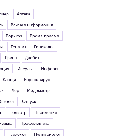
ушер
Аптека
ть
Важная информация
Варикоз
Время приема
ты
Гепатит
Гинеколог
Грипп
Диабет
ация
Инсульт
Инфаркт
Клещи
Коронавирус
ах
Лор
Медосмотр
Онколог
Отпуск
г
Педиатр
Пневмония
ививка
Профилактика
Психолог
Пульмонолог