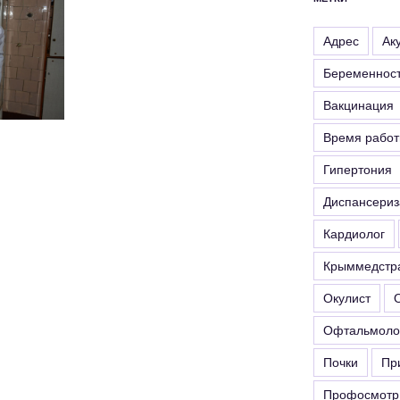
Адрес
Ак
Беременнос
Вакцинация
Время рабо
Гипертония
Диспансериз
Кардиолог
Крыммедстр
Окулист
Офтальмоло
Почки
Пр
Профосмотр