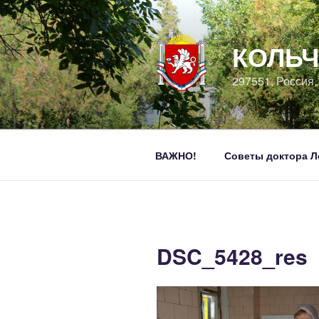
Перейти
к
содержимому
КОЛЬЧ
297551, Россия
ВАЖНО!
Советы доктора Л
DSC_5428_res