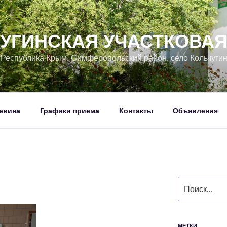
УГИНСКАЯ УЧАСТКОВА
, Республика Крым, Симферопольский район, село Кольчуги
евина
Графики приема
Контакты
Объявления
Искать:
МЕТКИ