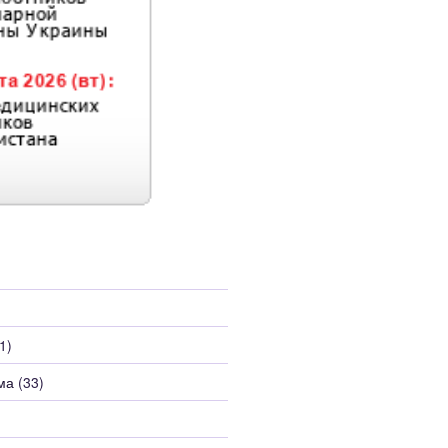
1)
ма
(33)
)