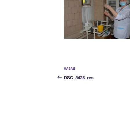
Навигация
Предыдущая
НАЗАД
по
запись:
DSC_5428_res
записям