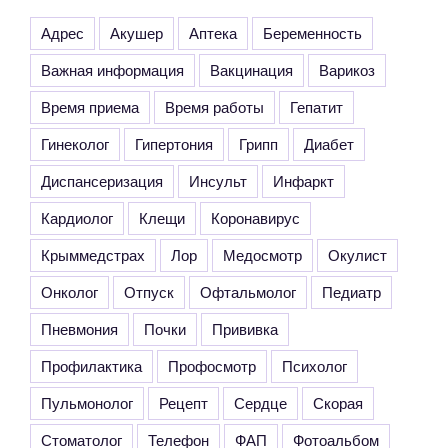
Адрес
Акушер
Аптека
Беременность
Важная информация
Вакцинация
Варикоз
Время приема
Время работы
Гепатит
Гинеколог
Гипертония
Грипп
Диабет
Диспансеризация
Инсульт
Инфаркт
Кардиолог
Клещи
Коронавирус
Крыммедстрах
Лор
Медосмотр
Окулист
Онколог
Отпуск
Офтальмолог
Педиатр
Пневмония
Почки
Прививка
Профилактика
Профосмотр
Психолог
Пульмонолог
Рецепт
Сердце
Скорая
Стоматолог
Телефон
ФАП
Фотоальбом