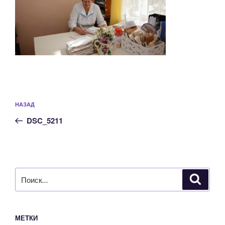
Навигация
Предыдущая
НАЗАД
по
запись:
записям
DSC_5211
Искать:
Поиск
МЕТКИ