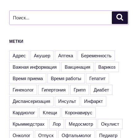
Искать:
Поиск
МЕТКИ
Адрес
Акушер
Аптека
Беременность
Важная информация
Вакцинация
Варикоз
Время приема
Время работы
Гепатит
Гинеколог
Гипертония
Грипп
Диабет
Диспансеризация
Инсульт
Инфаркт
Кардиолог
Клещи
Коронавирус
Крыммедстрах
Лор
Медосмотр
Окулист
Онколог
Отпуск
Офтальмолог
Педиатр