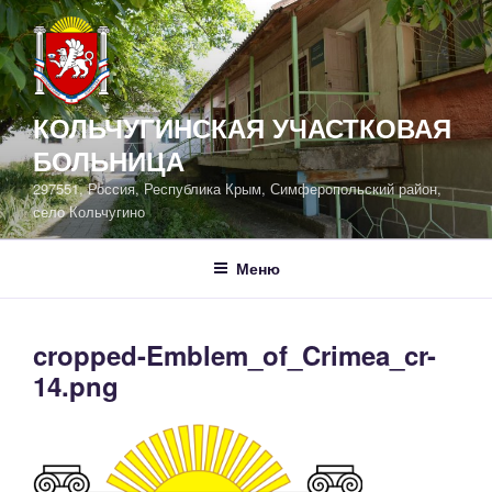
Перейти
к
содержимому
КОЛЬЧУГИНСКАЯ УЧАСТКОВАЯ
БОЛЬНИЦА
297551, Россия, Республика Крым, Симферопольский район,
село Кольчугино
Меню
cropped-Emblem_of_Crimea_cr-
14.png