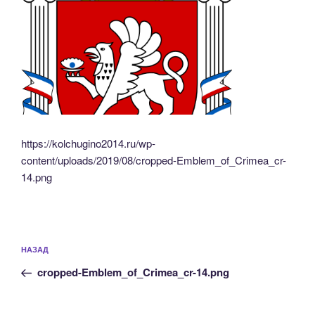
https://kolchugino2014.ru/wp-
content/uploads/2019/08/cropped-Emblem_of_Crimea_cr-
14.png
Навигация
Предыдущая
НАЗАД
по
запись:
записям
cropped-Emblem_of_Crimea_cr-14.png