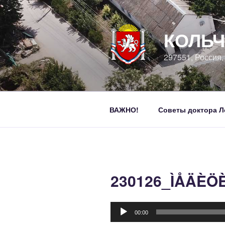
Перейти
к
содержимому
КОЛЬЧ
297551, Россия
ВАЖНО!
Советы доктора Л
230126_ÌÅÄÈÖ
Аудиоплеер
00:00