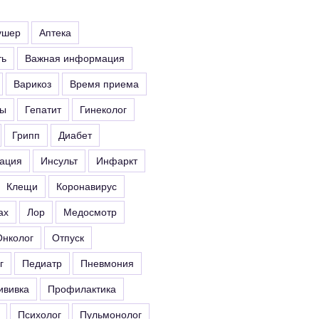
ушер
Аптека
ть
Важная информация
Варикоз
Время приема
ты
Гепатит
Гинеколог
Грипп
Диабет
ация
Инсульт
Инфаркт
Клещи
Коронавирус
ах
Лор
Медосмотр
Онколог
Отпуск
г
Педиатр
Пневмония
ививка
Профилактика
Психолог
Пульмонолог