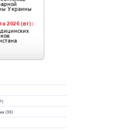
1)
ма
(33)
)