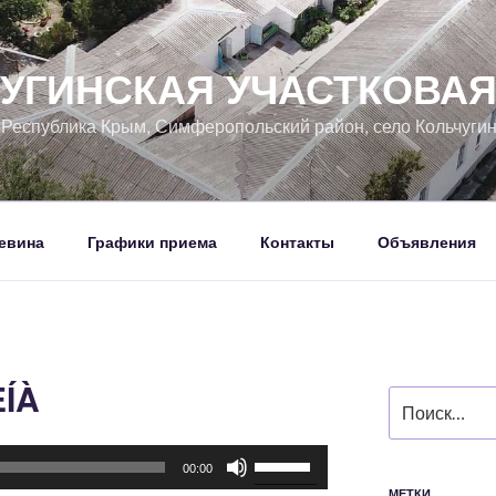
УГИНСКАЯ УЧАСТКОВА
, Республика Крым, Симферопольский район, село Кольчуги
евина
Графики приема
Контакты
Объявления
ÈÍÀ
Искать:
Используйте
00:00
клавиши
МЕТКИ