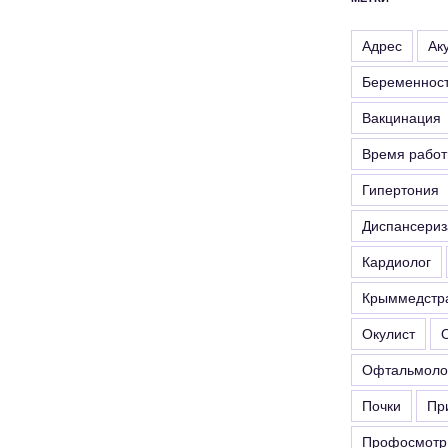
вверх/
вниз,
Адрес
Ак
чтобы
Беременнос
увеличить
или
Вакцинация
уменьшить
Время рабо
громкость.
Гипертония
Диспансериз
Кардиолог
Крыммедстр
Окулист
Офтальмоло
Почки
Пр
Профосмотр