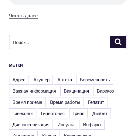
«Интервью
Читать далее
с
урологом-
онкологом
Искать:
Поиск
Клинического
многопрофильного
медицинского
МЕТКИ
центра
Святителя
Адрес
Акушер
Аптека
Беременность
Луки
КФУ
Важная информация
Вакцинация
Варикоз
им.
Время приема
Время работы
Гепатит
Вернадского
Александром
Гинеколог
Гипертония
Грипп
Диабет
Козаком»
Диспансеризация
Инсульт
Инфаркт
Кардиолог
Клещи
Коронавирус