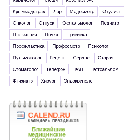
Крыммедстрах
Лор
Медосмотр
Окулист
Онколог
Отпуск
Офтальмолог
Педиатр
Пневмония
Почки
Прививка
Профилактика
Профосмотр
Психолог
Пульмонолог
Рецепт
Сердце
Скорая
Стоматолог
Телефон
ФАП
Фотоальбом
Фтизиатр
Хирург
Эндокринолог