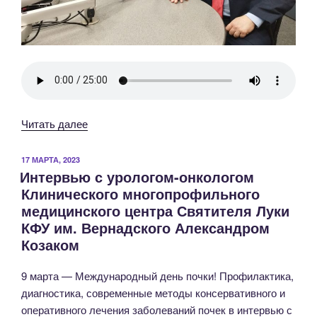
«13
Читать далее
марта
—
ОПУБЛИКОВАНО
17 МАРТА, 2023
Интервью с урологом-онкологом
Всемирный
Клинического многопрофильного
день
медицинского центра Святителя Луки
почки!»
КФУ им. Вернадского Александром
Козаком
9 марта — Международный день почки! Профилактика,
диагностика, современные методы консервативного и
оперативного лечения заболеваний почек в интервью с