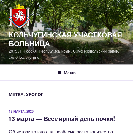
Перейти
к
содержимому
КОЛЬЧУГИНСКАЯ УЧАСТКОВАЯ
БОЛЬНИЦА
297551, Россия, Республика Крым, Симферопольский район,
село Кольчугино
Меню
МЕТКА:
УРОЛОГ
ОПУБЛИКОВАНО
17 МАРТА, 2025
13 марта — Всемирный день почки!
Об истории этого дня, проблеме роста количества