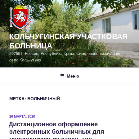
Перейти
к
содержимому
КОЛЬЧУГИНСКАЯ УЧАСТКОВАЯ
БОЛЬНИЦА
297551, Россия, Республика Крым, Симферопольский район,
село Кольчугино
Меню
МЕТКА:
БОЛЬНИЧНЫЙ
ОПУБЛИКОВАНО
26 МАРТА, 2020
Дистанционное оформление
электронных больничных для
вернувшихся из стран, где