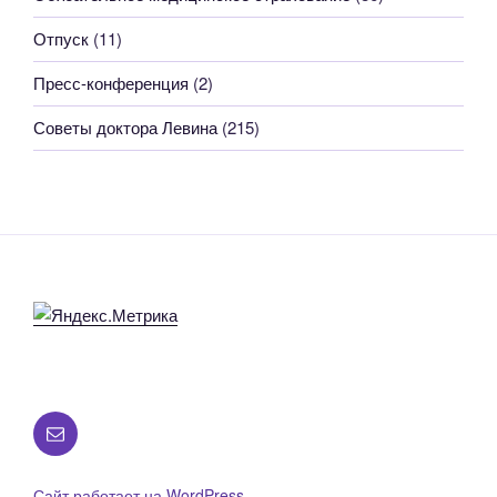
Отпуск
(11)
Пресс-конференция
(2)
Советы доктора Левина
(215)
Все
вопросы
по
Сайт работает на WordPress