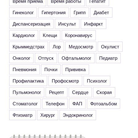
Время приема
Время работы
Гепатит
Гинеколог
Гипертония
Грипп
Диабет
Диспансеризация
Инсульт
Инфаркт
Кардиолог
Клещи
Коронавирус
Крыммедстрах
Лор
Медосмотр
Окулист
Онколог
Отпуск
Офтальмолог
Педиатр
Пневмония
Почки
Прививка
Профилактика
Профосмотр
Психолог
Пульмонолог
Рецепт
Сердце
Скорая
Стоматолог
Телефон
ФАП
Фотоальбом
Фтизиатр
Хирург
Эндокринолог