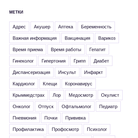
МЕТКИ
Адрес
Акушер
Аптека
Беременность
Важная информация
Вакцинация
Варикоз
Время приема
Время работы
Гепатит
Гинеколог
Гипертония
Грипп
Диабет
Диспансеризация
Инсульт
Инфаркт
Кардиолог
Клещи
Коронавирус
Крыммедстрах
Лор
Медосмотр
Окулист
Онколог
Отпуск
Офтальмолог
Педиатр
Пневмония
Почки
Прививка
Профилактика
Профосмотр
Психолог