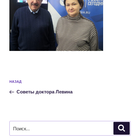
Навигация
Предыдущая
НАЗАД
по
запись:
записям
Советы доктора Левина
Искать:
Поиск