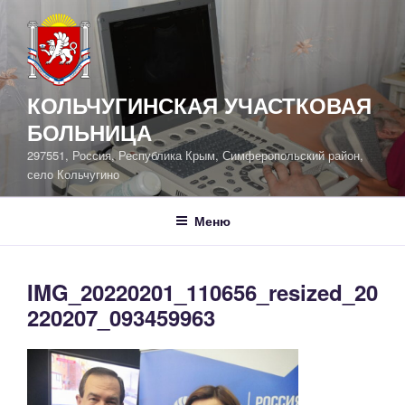
Перейти
к
содержимому
КОЛЬЧУГИНСКАЯ УЧАСТКОВАЯ
БОЛЬНИЦА
297551, Россия, Республика Крым, Симферопольский район,
село Кольчугино
Меню
IMG_20220201_110656_resized_20
220207_093459963