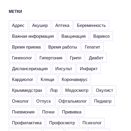
МЕТКИ
Адрес
Акушер
Аптека
Беременность
Важная информация
Вакцинация
Варикоз
Время приема
Время работы
Гепатит
Гинеколог
Гипертония
Грипп
Диабет
Диспансеризация
Инсульт
Инфаркт
Кардиолог
Клещи
Коронавирус
Крыммедстрах
Лор
Медосмотр
Окулист
Онколог
Отпуск
Офтальмолог
Педиатр
Пневмония
Почки
Прививка
Профилактика
Профосмотр
Психолог