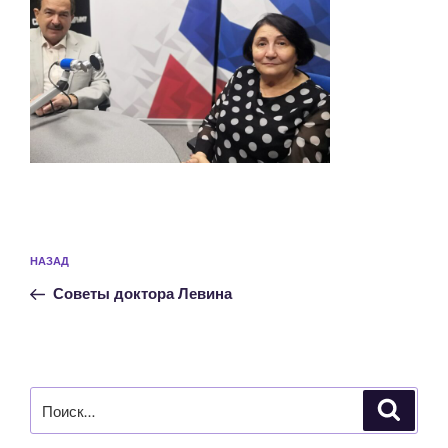
Навигация
Предыдущая
НАЗАД
по
запись:
записям
Советы доктора Левина
Искать:
Поиск