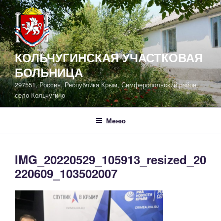
Перейти
к
содержимому
КОЛЬЧУГИНСКАЯ УЧАСТКОВАЯ
БОЛЬНИЦА
297551, Россия, Республика Крым, Симферопольский район,
село Кольчугино
Меню
IMG_20220529_105913_resized_20
220609_103502007