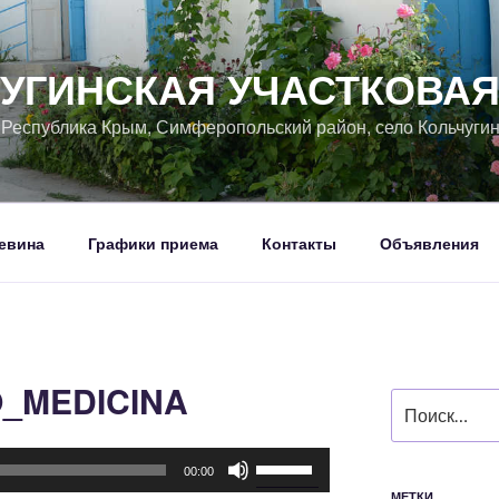
УГИНСКАЯ УЧАСТКОВА
, Республика Крым, Симферопольский район, село Кольчуги
евина
Графики приема
Контакты
Объявления
O_MEDICINA
Искать:
Используйте
00:00
клавиши
МЕТКИ