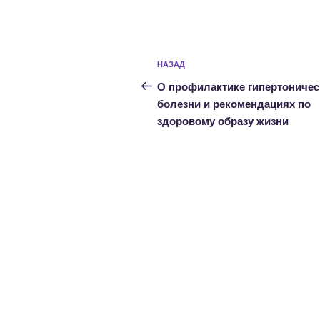
Навигация
Предыдущая
НАЗАД
по
запись:
О профилактике гипертоничес
записям
болезни и рекомендациях по
здоровому образу жизни