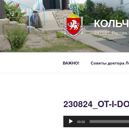
Перейти
к
содержимому
КОЛЬЧ
297551, Россия
ВАЖНО!
Советы доктора Л
230824_OT-I-D
Аудиоплеер
00:00