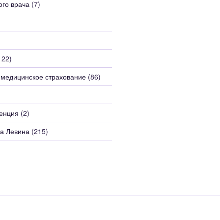
ого врача
(7)
122)
 медицинское страхование
(86)
енция
(2)
а Левина
(215)