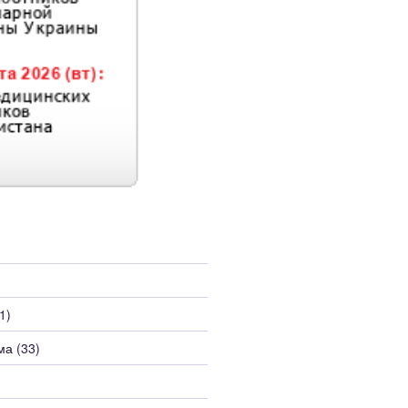
1)
ма
(33)
)