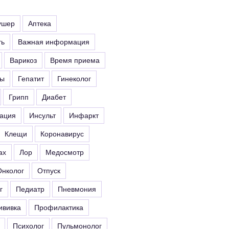
ушер
Аптека
ть
Важная информация
Варикоз
Время приема
ты
Гепатит
Гинеколог
Грипп
Диабет
ация
Инсульт
Инфаркт
Клещи
Коронавирус
ах
Лор
Медосмотр
Онколог
Отпуск
г
Педиатр
Пневмония
ививка
Профилактика
Психолог
Пульмонолог