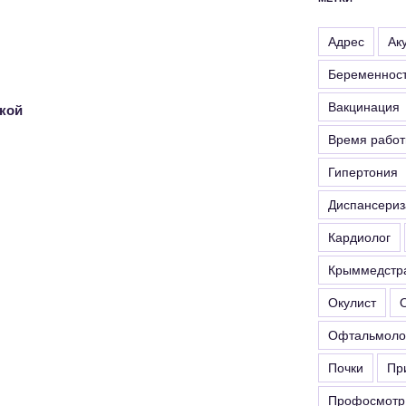
вверх/
вниз,
Адрес
Ак
чтобы
Беременнос
увеличить
или
Вакцинация
кой
уменьшить
Время рабо
громкость.
Гипертония
Диспансериз
Кардиолог
Крыммедстр
Окулист
Офтальмоло
Почки
Пр
Профосмотр