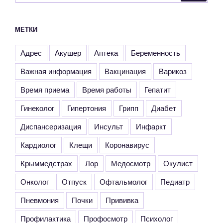
МЕТКИ
Адрес
Акушер
Аптека
Беременность
Важная информация
Вакцинация
Варикоз
Время приема
Время работы
Гепатит
Гинеколог
Гипертония
Грипп
Диабет
Диспансеризация
Инсульт
Инфаркт
Кардиолог
Клещи
Коронавирус
Крыммедстрах
Лор
Медосмотр
Окулист
Онколог
Отпуск
Офтальмолог
Педиатр
Пневмония
Почки
Прививка
Профилактика
Профосмотр
Психолог