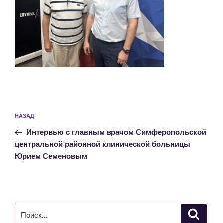
Навигация
Предыдущая
НАЗАД
по
запись:
записям
Интервью с главным врачом Симферопольской
центральной районной клинической больницы
Юрием Семеновым
Искать:
Поиск