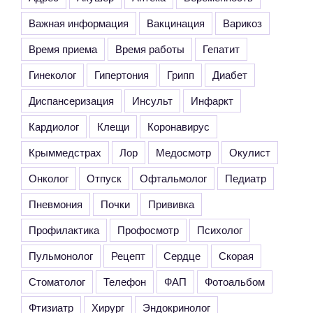
Важная информация
Вакцинация
Варикоз
Время приема
Время работы
Гепатит
Гинеколог
Гипертония
Грипп
Диабет
Диспансеризация
Инсульт
Инфаркт
Кардиолог
Клещи
Коронавирус
Крыммедстрах
Лор
Медосмотр
Окулист
Онколог
Отпуск
Офтальмолог
Педиатр
Пневмония
Почки
Прививка
Профилактика
Профосмотр
Психолог
Пульмонолог
Рецепт
Сердце
Скорая
Стоматолог
Телефон
ФАП
Фотоальбом
Фтизиатр
Хирург
Эндокринолог