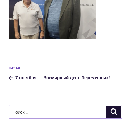
Навигация
Предыдущая
НАЗАД
по
запись:
записям
7 октября — Всемирный день беременных!
Искать:
Поиск