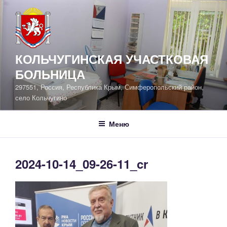
Перейти
к
содержимому
КОЛЬЧУГИНСКАЯ УЧАСТКОВАЯ
БОЛЬНИЦА
297551, Россия, Республика Крым, Симферопольский район,
село Кольчугино
Меню
2024-10-14_09-26-11_cr