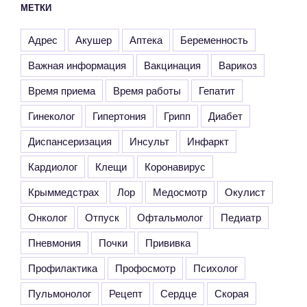
МЕТКИ
Адрес
Акушер
Аптека
Беременность
Важная информация
Вакцинация
Варикоз
Время приема
Время работы
Гепатит
Гинеколог
Гипертония
Грипп
Диабет
Диспансеризация
Инсульт
Инфаркт
Кардиолог
Клещи
Коронавирус
Крыммедстрах
Лор
Медосмотр
Окулист
Онколог
Отпуск
Офтальмолог
Педиатр
Пневмония
Почки
Прививка
Профилактика
Профосмотр
Психолог
Пульмонолог
Рецепт
Сердце
Скорая