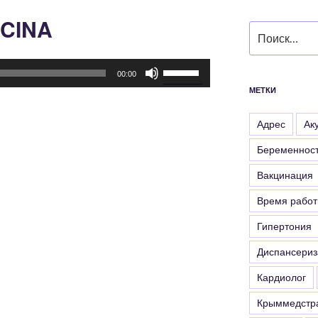
ICINA
Искать:
Используйте
00:00
клавиши
МЕТКИ
вверх/
вниз,
Адрес
Ак
чтобы
Беременнос
увеличить
или
Вакцинация
уменьшить
Время рабо
громкость.
Гипертония
Диспансериз
Кардиолог
Крыммедстр