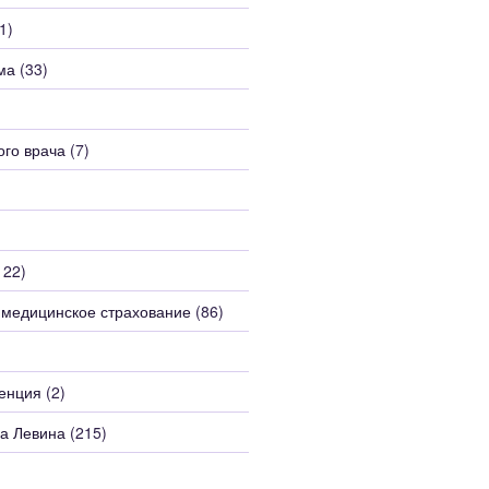
1)
ма
(33)
)
ого врача
(7)
122)
 медицинское страхование
(86)
енция
(2)
а Левина
(215)