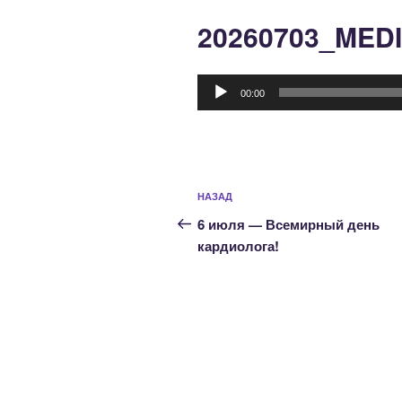
20260703_MED
Аудиоплеер
00:00
Навигация
Предыдущая
НАЗАД
по
запись:
6 июля — Всемирный день
записям
кардиолога!