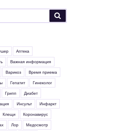
Поиск
ушер
Аптека
ть
Важная информация
Варикоз
Время приема
ты
Гепатит
Гинеколог
Грипп
Диабет
ация
Инсульт
Инфаркт
Клещи
Коронавирус
ах
Лор
Медосмотр