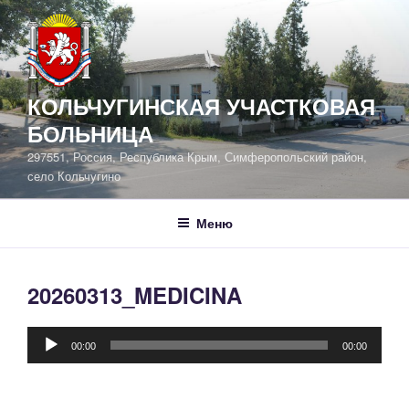
Перейти
к
содержимому
КОЛЬЧУГИНСКАЯ УЧАСТКОВАЯ
БОЛЬНИЦА
297551, Россия, Республика Крым, Симферопольский район,
село Кольчугино
Меню
20260313_MEDICINA
Аудиоплеер
00:00
00:00