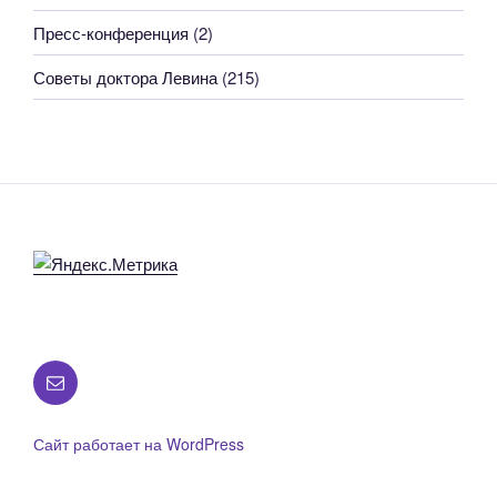
Пресс-конференция
(2)
Советы доктора Левина
(215)
Все
вопросы
по
Сайт работает на WordPress
работе
сайта: