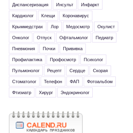
Диспансеризация
Инсульт
Инфаркт
Кардиолог
Клещи
Коронавирус
Крыммедстрах
Лор
Медосмотр
Окулист
Онколог
Отпуск
Офтальмолог
Педиатр
Пневмония
Почки
Прививка
Профилактика
Профосмотр
Психолог
Пульмонолог
Рецепт
Сердце
Скорая
Стоматолог
Телефон
ФАП
Фотоальбом
Фтизиатр
Хирург
Эндокринолог