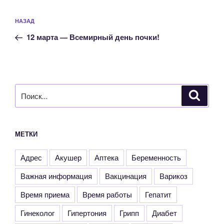
Навигация
Предыдущая
НАЗАД
по
запись:
записям
12 марта — Всемирный день почки!
Искать:
Поиск
МЕТКИ
Адрес
Акушер
Аптека
Беременность
Важная информация
Вакцинация
Варикоз
Время приема
Время работы
Гепатит
Гинеколог
Гипертония
Грипп
Диабет