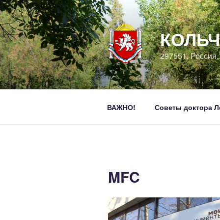
Перейти
к
содержимому
КОЛЬЧ
297551, Россия
ВАЖНО!
Советы доктора Л
MFC