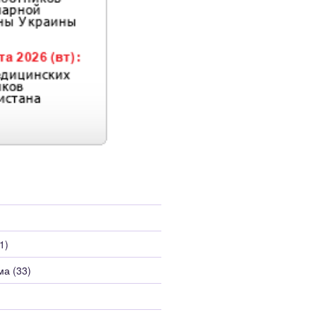
1)
ма
(33)
)