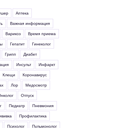
ушер
Аптека
ть
Важная информация
Варикоз
Время приема
ты
Гепатит
Гинеколог
Грипп
Диабет
ация
Инсульт
Инфаркт
Клещи
Коронавирус
ах
Лор
Медосмотр
Онколог
Отпуск
г
Педиатр
Пневмония
ививка
Профилактика
Психолог
Пульмонолог