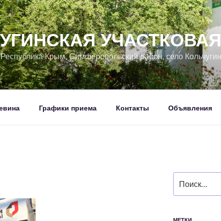
УГИНСКАЯ УЧАСТКОВА
, Республика Крым, Симферопольский район, село Кольчуги
евина
Графики приема
Контакты
Объявления
Искать:
МЕТКИ