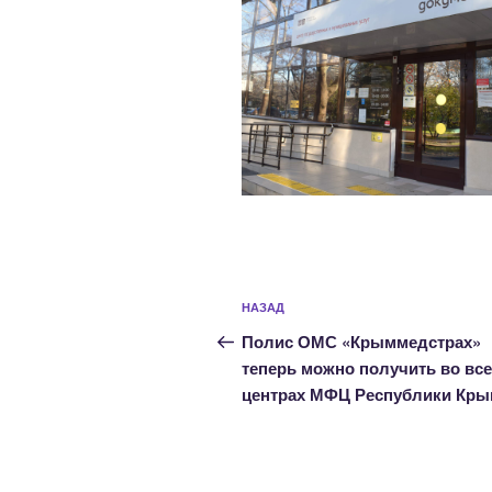
Навигация
Предыдущая
НАЗАД
по
запись:
Полис ОМС «Крыммедстрах»
записям
теперь можно получить во все
центрах МФЦ Республики Кр