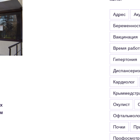
Адрес
Ак
Беременнос
Вакцинация
Время рабо
Гипертония
Диспансериз
Кардиолог
Крыммедстр
Окулист
х
ым
Офтальмоло
Почки
Пр
Профосмотр